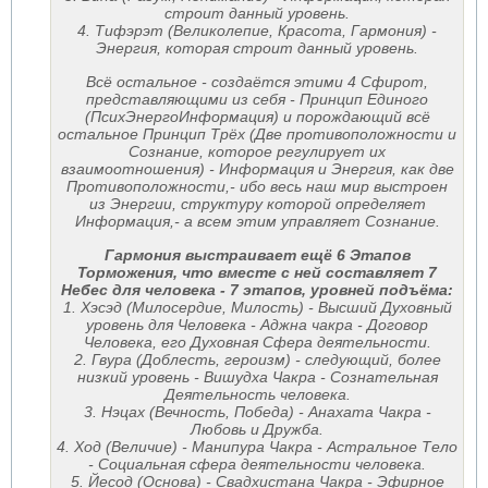
строит данный уровень.
4. Тифэрэт (Великолепие, Красота, Гармония) -
Энергия, которая строит данный уровень.
Всё остальное - создаётся этими 4 Сфирот,
представляющими из себя - Принцип Единого
(ПсихЭнергоИнформация) и порождающий всё
остальное Принцип Трёх (Две противоположности и
Сознание, которое регулирует их
взаимоотношения) - Информация и Энергия, как две
Противоположности,- ибо весь наш мир выстроен
из Энергии, структуру которой определяет
Информация,- а всем этим управляет Сознание.
Гармония выстраивает ещё 6 Этапов
Торможения, что вместе с ней составляет 7
Небес для человека - 7 этапов, уровней подъёма:
1. Хэсэд (Милосердие, Милость) - Высший Духовный
уровень для Человека - Аджна чакра - Договор
Человека, его Духовная Сфера деятельности.
2. Гвура (Доблесть, героизм) - следующий, более
низкий уровень - Вишудха Чакра - Сознательная
Деятельность человека.
3. Нэцах (Вечность, Победа) - Анахата Чакра -
Любовь и Дружба.
4. Ход (Величие) - Манипура Чакра - Астральное Тело
- Социальная сфера деятельности человека.
5. Йесод (Основа) - Свадхистана Чакра - Эфирное