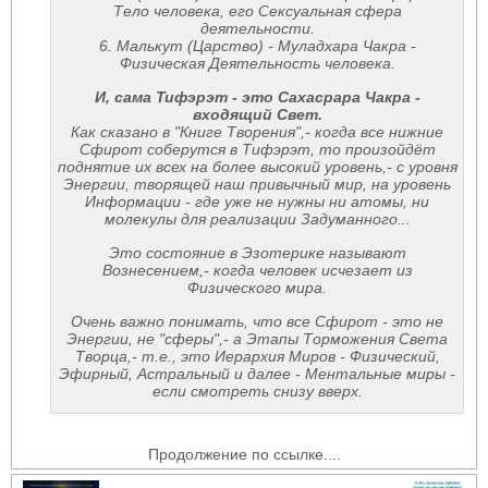
Тело человека, его Сексуальная сфера
деятельности.
6. Малькут (Царство) - Муладхара Чакра -
Физическая Деятельность человека.
И, сама Тифэрэт - это Сахасрара Чакра -
входящий Свет.
Как сказано в "Книге Творения",- когда все нижние
Сфирот соберутся в Тифэрэт, то произойдёт
поднятие их всех на более высокий уровень,- с уровня
Энергии, творящей наш привычный мир, на уровень
Информации - где уже не нужны ни атомы, ни
молекулы для реализации Задуманного...
Это состояние в Эзотерике называют
Вознесением,- когда человек исчезает из
Физического мира.
Очень важно понимать, что все Сфирот - это не
Энергии, не "сферы",- а Этапы Торможения Света
Творца,- т.е., это Иерархия Миров - Физический,
Эфирный, Астральный и далее - Ментальные миры -
если смотреть снизу вверх.
Продолжение по ссылке....