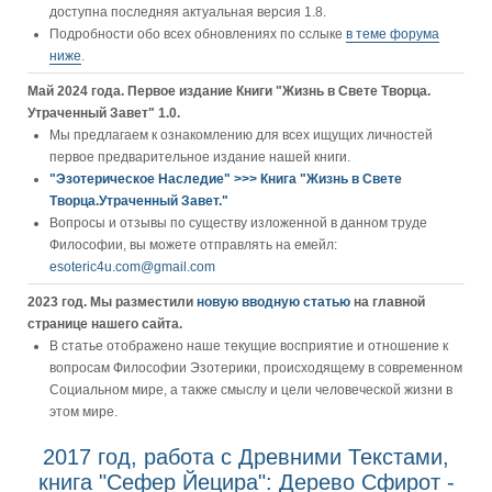
доступна последняя актуальная версия 1.8.
Подробности обо всех обновлениях по сслыке
в теме форума
ниже
.
Май 2024 года. Первое издание Книги "Жизнь в Свете Творца.
Утраченный Завет" 1.0.
Мы предлагаем к ознакомлению для всех ищущих личностей
первое предварительное издание нашей книги.
"Эзотерическое Наследие" >>> Книга "Жизнь в Свете
Творца.Утраченный Завет."
Вопросы и отзывы по существу изложенной в данном труде
Философии, вы можете отправлять на емейл:
esoteric4u.com@gmail.com
2023 год. Мы разместили
новую вводную статью
на главной
странице нашего сайта.
В статье отображено наше текущие восприятие и отношение к
вопросам Философии Эзотерики, происходящему в современном
Социальном мире, а также смыслу и цели человеческой жизни в
этом мире.
2017 год, работа с Древними Текстами,
книга "Сефер Йецира": Дерево Сфирот -