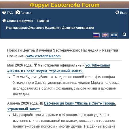
Форум Esoteric4u Forum
FAQ
Галерея
Вход
Список форумов
Галерея
Исследование Духовного Наследия и Древних Артефактов
о
и
Новости Центра Изучения Эзотерического Наследия и Развития
с
Сознания -
www.esoteric4u.com
к
Май 2026 года. 🎥 Мы открыли официальный
YouTube‑канал
«Жизнь в Свете Творца. Утраченный Завет».
.
Там мы будем публиковать видео по нашей книге, философии
Утраченного Завета, древних знаниях, модели Мира и человека,
исследованиях в области Сознания, смысле жизни и духовном
наследии.
Апрель 2026 года. 📚
Веб-версия Книги "Жизнь в Свете Творца.
Утраченный Завет"
.
Мы разработали и создали веб-аппликацию для удобного
изучения книги c навигацией по главам, глоссарием терминов,
полнотекстовым поиском и многим другим. На данный момент