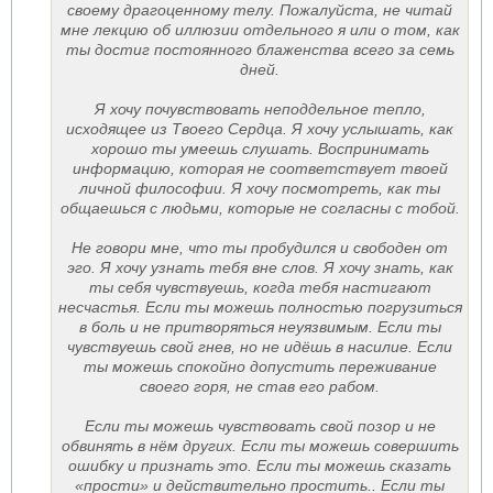
своему драгоценному телу. Пожалуйста, не читай
мне лекцию об иллюзии отдельного я или о том, как
ты достиг постоянного блаженства всего за семь
дней.
Я хочу почувствовать неподдельное тепло,
исходящее из Твоего Сердца. Я хочу услышать, как
хорошо ты умеешь слушать. Воспринимать
информацию, которая не соответствует твоей
личной философии. Я хочу посмотреть, как ты
общаешься с людьми, которые не согласны с тобой.
Не говори мне, что ты пробудился и свободен от
эго. Я хочу узнать тебя вне слов. Я хочу знать, как
ты себя чувствуешь, когда тебя настигают
несчастья. Если ты можешь полностью погрузиться
в боль и не притворяться неуязвимым. Если ты
чувствуешь свой гнев, но не идёшь в насилие. Если
ты можешь спокойно допустить переживание
своего горя, не став его рабом.
Если ты можешь чувствовать свой позор и не
обвинять в нём других. Если ты можешь совершить
ошибку и признать это. Если ты можешь сказать
«прости» и действительно простить.. Если ты