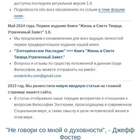
доступна последняя актуальная версия 1.8.
Подробности обо всех обновлениях по сслыке
в теме форума
ниже
.
Май 2024 года. Первое издание Книги "Жизнь в Свете Творца.
Утраченный Завет" 1.0.
Мы предлагаем к ознакомлению для всех ищущих личностей
первое предварительное издание нашей книги.
"Эзотерическое Наследие" >>> Книга "Жизнь в Свете
Творца.Утраченный Завет."
Вопросы и отзывы по существу изложенной в данном труде
Философии, вы можете отправлять на емейл:
esoteric4u.com@gmail.com
2023 год. Мы разместили
новую вводную статью
на главной
странице нашего сайта.
В статье отображено наше текущие восприятие и отношение к
вопросам Философии Эзотерики, происходящему в современном
Социальном мире, а также смыслу и цели человеческой жизни в
этом мире.
"Не говори со мной о духовности", - Джефф
Фостер