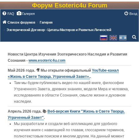
Форум Esoteric4u Forum
FAQ
Галерея
Вход
Список форумов
Галерея
Эзотерический Договор - Цитаты Мастеров и Развитых Личностей
о
и
Новости Центра Изучения Эзотерического Наследия и Развития
с
Сознания -
www.esoteric4u.com
к
Май 2026 года. 🎥 Мы открыли официальный
YouTube‑канал
«Жизнь в Свете Творца. Утраченный Завет».
.
Там мы будем публиковать видео по нашей книге, философии
Утраченного Завета, древних знаниях, модели Мира и человека,
исследованиях в области Сознания, смысле жизни и духовном
наследии.
Апрель 2026 года. 📚
Веб-версия Книги "Жизнь в Свете Творца.
Утраченный Завет"
.
Мы разработали и создали веб-аппликацию для удобного
изучения книги c навигацией по главам, глоссарием терминов,
полнотекстовым поиском и многим другим. На данный момент