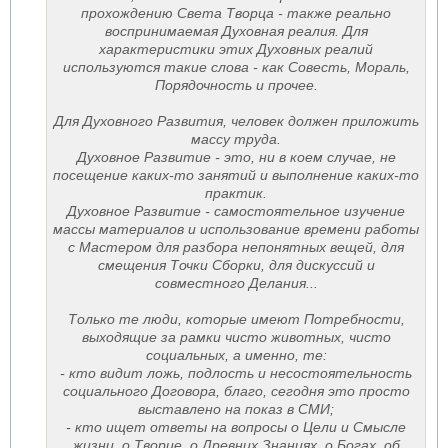
прохождению Света Творца - также реально
воспринимаемая Духовная реалия. Для
характеристики этих Духовных реалий
используются такие слова - как Совесть, Мораль,
Порядочность и прочее.
Для Духовного Развития, человек должен приложить
массу труда.
Духовное Развитие - это, ни в коем случае, не
посещение каких-то занятий и выполнение каких-то
практик.
Духовное Развитие - самостоятельное изучение
массы материалов и использование времени работы
с Мастером для разбора непонятных вещей, для
смещения Точки Сборки, для дискуссий и
совместного Делания...
Только те люди, которые имеют Потребности,
выходящие за рамки чисто животных, чисто
социальных, а именно, те:
- кто видит ложь, подлость и несостоятельность
социального Договора, благо, сегодня это просто
выставлено на показ в СМИ;
- кто ищет ответы на вопросы о Цели и Смысле
жизни, о Творце, о Древних Знаниях, о Богах, об