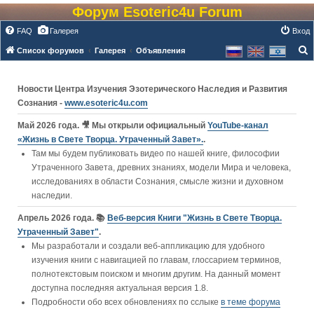
Форум Esoteric4u Forum
FAQ
Галерея
Вход
Список форумов
Галерея
Объявления
о
и
Новости Центра Изучения Эзотерического Наследия и Развития
с
Сознания -
www.esoteric4u.com
к
Май 2026 года. 🎥 Мы открыли официальный
YouTube‑канал
«Жизнь в Свете Творца. Утраченный Завет».
.
Там мы будем публиковать видео по нашей книге, философии
Утраченного Завета, древних знаниях, модели Мира и человека,
исследованиях в области Сознания, смысле жизни и духовном
наследии.
Апрель 2026 года. 📚
Веб-версия Книги "Жизнь в Свете Творца.
Утраченный Завет"
.
Мы разработали и создали веб-аппликацию для удобного
изучения книги c навигацией по главам, глоссарием терминов,
полнотекстовым поиском и многим другим. На данный момент
доступна последняя актуальная версия 1.8.
Подробности обо всех обновлениях по сслыке
в теме форума