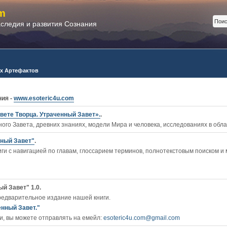
m
аследия и развития Сознания
х Артефактов
ния -
www.esoteric4u.com
вете Творца. Утраченный Завет».
.
ого Завета, древних знаниях, модели Мира и человека, исследованиях в обл
нный Завет"
.
ги c навигацией по главам, глоссарием терминов, полнотекстовым поиском и
й Завет" 1.0.
редварительное издание нашей книги.
енный Завет."
, вы можете отправлять на емейл:
esoteric4u.com@gmail.com