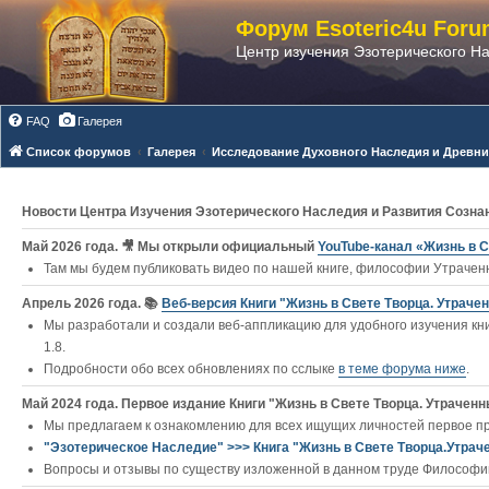
Форум Esoteric4u Foru
Центр изучения Эзотерического Н
FAQ
Галерея
Список форумов
Галерея
Исследование Духовного Наследия и Древни
Новости Центра Изучения Эзотерического Наследия и Развития Созна
Май 2026 года. 🎥 Мы открыли официальный
YouTube‑канал «Жизнь в С
Там мы будем публиковать видео по нашей книге, философии Утраченн
Апрель 2026 года. 📚
Веб-версия Книги "Жизнь в Свете Творца. Утраче
Мы разработали и создали веб-аппликацию для удобного изучения кни
1.8.
Подробности обо всех обновлениях по сслыке
в теме форума ниже
.
Май 2024 года. Первое издание Книги "Жизнь в Свете Творца. Утраченны
Мы предлагаем к ознакомлению для всех ищущих личностей первое п
"Эзотерическое Наследие" >>> Книга "Жизнь в Свете Творца.Утрач
Вопросы и отзывы по существу изложенной в данном труде Философии