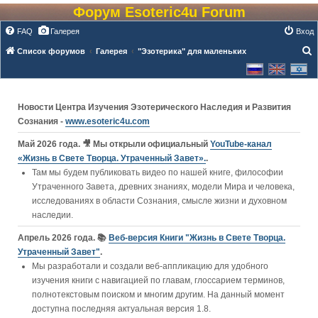
Форум Esoteric4u Forum
FAQ
Галерея
Вход
Список форумов
Галерея
"Эзотерика" для маленьких
о
и
с
Новости Центра Изучения Эзотерического Наследия и Развития
к
Сознания -
www.esoteric4u.com
Май 2026 года. 🎥 Мы открыли официальный
YouTube‑канал
«Жизнь в Свете Творца. Утраченный Завет».
.
Там мы будем публиковать видео по нашей книге, философии
Утраченного Завета, древних знаниях, модели Мира и человека,
исследованиях в области Сознания, смысле жизни и духовном
наследии.
Апрель 2026 года. 📚
Веб-версия Книги "Жизнь в Свете Творца.
Утраченный Завет"
.
Мы разработали и создали веб-аппликацию для удобного
изучения книги c навигацией по главам, глоссарием терминов,
полнотекстовым поиском и многим другим. На данный момент
доступна последняя актуальная версия 1.8.