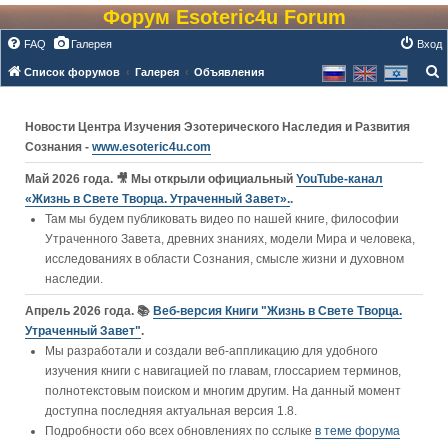
Форум Esoteric4u Forum
FAQ
Галерея
Вход
Список форумов
Галерея
Объявления
о
и
Новости Центра Изучения Эзотерического Наследия и Развития
с
Сознания -
www.esoteric4u.com
к
Май 2026 года. 🎥 Мы открыли официальный
YouTube‑канал
«Жизнь в Свете Творца. Утраченный Завет».
.
Там мы будем публиковать видео по нашей книге, философии
Утраченного Завета, древних знаниях, модели Мира и человека,
исследованиях в области Сознания, смысле жизни и духовном
наследии.
Апрель 2026 года. 📚
Веб-версия Книги "Жизнь в Свете Творца.
Утраченный Завет"
.
Мы разработали и создали веб-аппликацию для удобного
изучения книги c навигацией по главам, глоссарием терминов,
полнотекстовым поиском и многим другим. На данный момент
доступна последняя актуальная версия 1.8.
Подробности обо всех обновлениях по сслыке
в теме форума