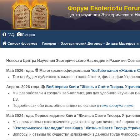
Форум Esoteric4u Foru
Центр изучения Эзотерического Н
FAQ
Галерея
Список форумов
Галерея
Эзотерический Договор - Цитаты Мастеров и
Новости Центра Изучения Эзотерического Наследия и Развития Созна
Май 2026 года. 🎥 Мы открыли официальный
YouTube‑канал «Жизнь в С
Там мы будем публиковать видео по нашей книге, философии Утраченн
Апрель 2026 года. 📚
Веб-версия Книги "Жизнь в Свете Творца. Утраче
Мы разработали и создали веб-аппликацию для удобного изучения кни
1.8.
Подробности обо всех обновлениях по сслыке
в теме форума ниже
.
Май 2024 года. Первое издание Книги "Жизнь в Свете Творца. Утраченны
Мы предлагаем к ознакомлению для всех ищущих личностей первое п
"Эзотерическое Наследие" >>> Книга "Жизнь в Свете Творца.Утрач
Вопросы и отзывы по существу изложенной в данном труде Философии