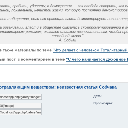
овать, грабить, убивать; а демократия — как свобода говорить, как 
льной, похмельной, нечистой жизни, которую постоянно демонстрирова
авов в обществе, если его правящая элита демонстрирует полное от
ма организации власти в обществе оказалась скомпрометированной в 
оталитарным режимом, оказался слишком незначительным, чтобы прот
спокойной жизни."
А. Собчак
е также материалы по теме
"Что делает с человеком Тоталитарный
ый пост, с комментарием в теме
"С чего начинается Духовное 
отравляющим веществом: неизвестная статья Собчака
Дата:
Просмотры: