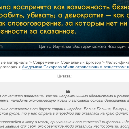
ые материалы > Современный Социальный Договор > Фальсифика
Договорах >
Академика Сахарова убили отравляющим веществом: н
Цитата:
я отчетливо понимаешь, какими непрактичными идеалистами и романт
емы наладить экономическую жизнь и заложить основы демократии в 
льно отличаемся от других стран и народов. Если в Польше, Венгрии,
ком русле, то у нас страна в очередной раз оказалась на краю финанс
иравшейся в кожу и мозги, приученные к политической мифологии и д
 не жившие для себя, экс-советские люди оказались неспособными вос