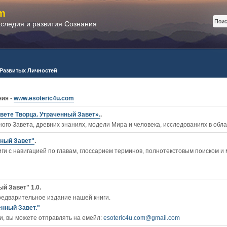
m
аследия и развития Сознания
 Развитых Личностей
ния -
www.esoteric4u.com
вете Творца. Утраченный Завет».
.
ого Завета, древних знаниях, модели Мира и человека, исследованиях в обл
нный Завет"
.
ги c навигацией по главам, глоссарием терминов, полнотекстовым поиском и
й Завет" 1.0.
редварительное издание нашей книги.
енный Завет."
, вы можете отправлять на емейл:
esoteric4u.com@gmail.com