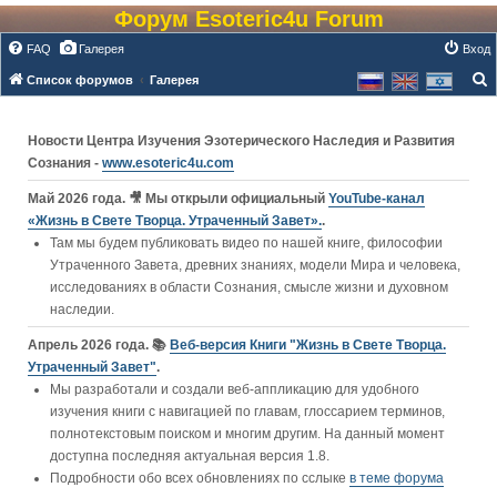
Форум Esoteric4u Forum
FAQ
Галерея
Вход
Список форумов
Галерея
о
и
Новости Центра Изучения Эзотерического Наследия и Развития
с
Сознания -
www.esoteric4u.com
к
Май 2026 года. 🎥 Мы открыли официальный
YouTube‑канал
«Жизнь в Свете Творца. Утраченный Завет».
.
Там мы будем публиковать видео по нашей книге, философии
Утраченного Завета, древних знаниях, модели Мира и человека,
исследованиях в области Сознания, смысле жизни и духовном
наследии.
Апрель 2026 года. 📚
Веб-версия Книги "Жизнь в Свете Творца.
Утраченный Завет"
.
Мы разработали и создали веб-аппликацию для удобного
изучения книги c навигацией по главам, глоссарием терминов,
полнотекстовым поиском и многим другим. На данный момент
доступна последняя актуальная версия 1.8.
Подробности обо всех обновлениях по сслыке
в теме форума