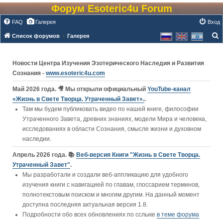
Форум Esoteric4u Forum
FAQ
Галерея
Вход
Список форумов
Галерея
о
и
Новости Центра Изучения Эзотерического Наследия и Развития
с
Сознания -
www.esoteric4u.com
к
Май 2026 года. 🎥 Мы открыли официальный
YouTube‑канал
«Жизнь в Свете Творца. Утраченный Завет».
.
Там мы будем публиковать видео по нашей книге, философии
Утраченного Завета, древних знаниях, модели Мира и человека,
исследованиях в области Сознания, смысле жизни и духовном
наследии.
Апрель 2026 года. 📚
Веб-версия Книги "Жизнь в Свете Творца.
Утраченный Завет"
.
Мы разработали и создали веб-аппликацию для удобного
изучения книги c навигацией по главам, глоссарием терминов,
полнотекстовым поиском и многим другим. На данный момент
доступна последняя актуальная версия 1.8.
Подробности обо всех обновлениях по сслыке
в теме форума