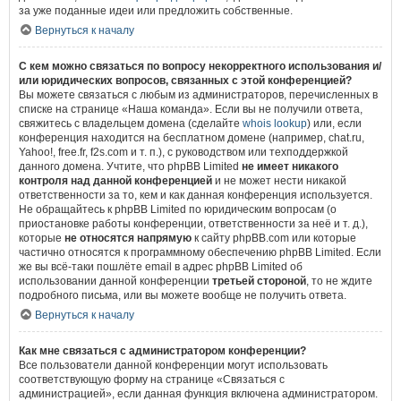
за уже поданные идеи или предложить собственные.
Вернуться к началу
С кем можно связаться по вопросу некорректного использования и/
или юридических вопросов, связанных с этой конференцией?
Вы можете связаться с любым из администраторов, перечисленных в
списке на странице «Наша команда». Если вы не получили ответа,
свяжитесь с владельцем домена (сделайте
whois lookup
) или, если
конференция находится на бесплатном домене (например, chat.ru,
Yahoo!, free.fr, f2s.com и т. п.), с руководством или техподдержкой
данного домена. Учтите, что phpBB Limited
не имеет никакого
контроля над данной конференцией
и не может нести никакой
ответственности за то, кем и как данная конференция используется.
Не обращайтесь к phpBB Limited по юридическим вопросам (о
приостановке работы конференции, ответственности за неё и т. д.),
которые
не относятся напрямую
к сайту phpBB.com или которые
частично относятся к программному обеспечению phpBB Limited. Если
же вы всё-таки пошлёте email в адрес phpBB Limited об
использовании данной конференции
третьей стороной
, то не ждите
подробного письма, или вы можете вообще не получить ответа.
Вернуться к началу
Как мне связаться с администратором конференции?
Все пользователи данной конференции могут использовать
соответствующую форму на странице «Связаться с
администрацией», если данная функция включена администратором.