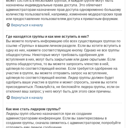
может состоять в нескольких группах, и каждой группе могут быть
назначены индивидуальные права доступа. Это облегчает
администраторам назначение прав доступа одновременно большому
количеству пользователей, например, изменение модераторских прав
или предоставление пользователям доступа к приватным форумам.
Вернуться к началу
Где находятся группы и как мне вступить в них?
Вы можете получить информацию обо всех существующих группах по
ссылке «Группы» в вашем личном разделе. Если вы хотите вступить в
одну из них, нажмите соответствующую кнопку. Однако не все группы
общедоступны. Некоторые могут требовать одобрения для
вступления в них, могут быть закрытыми или даже скрытыми. Если
группа общедоступна, то вы можете запросить членство в ней,
щёлкнув по соответствующей кнопке. Если требуется одобрение на
участие в группе, вы можете отправить запрос на вступление,
щёлкнув по соответствующей кнопке. Лидер группы должен будет
одобрить ваше участие в группе и может спросить, зачем вы хотите
присоединиться. Пожалуйста, не беспокойте лидера группы, если он
отклонил ваш запрос; у него могут быть для этого свои причины.
Вернуться к началу
Как мне стать лидером группы?
Лидеры групп обычно назначаются при их создании
администраторами конференции. Если вы заинтересованы в
создании группы, сначала свяжитесь с администратором; попробуйте
отправить ему личное сообщение.