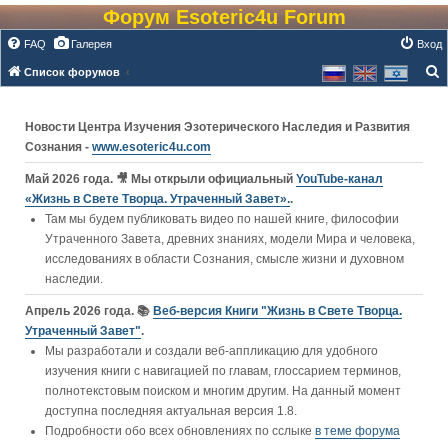
Форум Esoteric4u Forum
FAQ
Галерея
Вход
Список форумов
о
и
Новости Центра Изучения Эзотерического Наследия и Развития
с
Сознания -
www.esoteric4u.com
к
Май 2026 года. 🎥 Мы открыли официальный
YouTube‑канал
«Жизнь в Свете Творца. Утраченный Завет».
.
Там мы будем публиковать видео по нашей книге, философии
Утраченного Завета, древних знаниях, модели Мира и человека,
исследованиях в области Сознания, смысле жизни и духовном
наследии.
Апрель 2026 года. 📚
Веб-версия Книги "Жизнь в Свете Творца.
Утраченный Завет"
.
Мы разработали и создали веб-аппликацию для удобного
изучения книги c навигацией по главам, глоссарием терминов,
полнотекстовым поиском и многим другим. На данный момент
доступна последняя актуальная версия 1.8.
Подробности обо всех обновлениях по сслыке
в теме форума