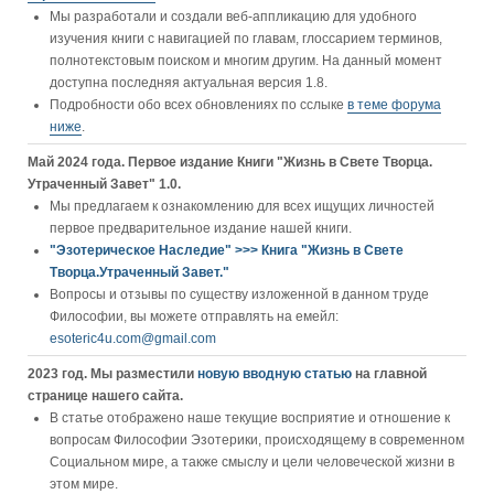
Мы разработали и создали веб-аппликацию для удобного
изучения книги c навигацией по главам, глоссарием терминов,
полнотекстовым поиском и многим другим. На данный момент
доступна последняя актуальная версия 1.8.
Подробности обо всех обновлениях по сслыке
в теме форума
ниже
.
Май 2024 года. Первое издание Книги "Жизнь в Свете Творца.
Утраченный Завет" 1.0.
Мы предлагаем к ознакомлению для всех ищущих личностей
первое предварительное издание нашей книги.
"Эзотерическое Наследие" >>> Книга "Жизнь в Свете
Творца.Утраченный Завет."
Вопросы и отзывы по существу изложенной в данном труде
Философии, вы можете отправлять на емейл:
esoteric4u.com@gmail.com
2023 год. Мы разместили
новую вводную статью
на главной
странице нашего сайта.
В статье отображено наше текущие восприятие и отношение к
вопросам Философии Эзотерики, происходящему в современном
Социальном мире, а также смыслу и цели человеческой жизни в
этом мире.