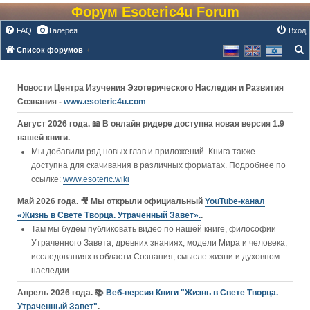
Форум Esoteric4u Forum
FAQ
Галерея
Вход
Список форумов
о
и
Новости Центра Изучения Эзотерического Наследия и Развития
с
Сознания -
www.esoteric4u.com
к
Август 2026 года. 📖 В онлайн ридере доступна новая версия 1.9
нашей книги.
Мы добавили ряд новых глав и приложений. Книга также
доступна для скачивания в различных форматах. Подробнее по
ссылке:
www.esoteric.wiki
Май 2026 года. 🎥 Мы открыли официальный
YouTube‑канал
«Жизнь в Свете Творца. Утраченный Завет».
.
Там мы будем публиковать видео по нашей книге, философии
Утраченного Завета, древних знаниях, модели Мира и человека,
исследованиях в области Сознания, смысле жизни и духовном
наследии.
Апрель 2026 года. 📚
Веб-версия Книги "Жизнь в Свете Творца.
Утраченный Завет"
.