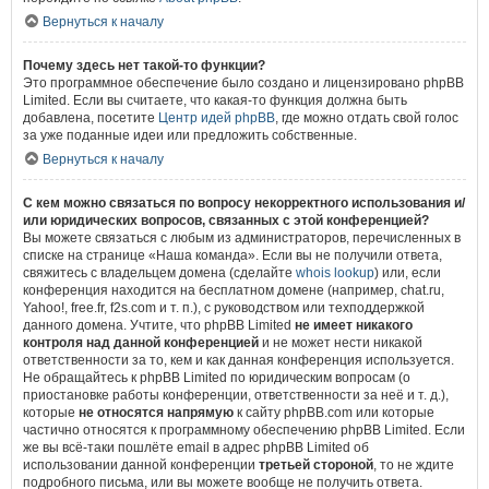
Вернуться к началу
Почему здесь нет такой-то функции?
Это программное обеспечение было создано и лицензировано phpBB
Limited. Если вы считаете, что какая-то функция должна быть
добавлена, посетите
Центр идей phpBB
, где можно отдать свой голос
за уже поданные идеи или предложить собственные.
Вернуться к началу
С кем можно связаться по вопросу некорректного использования и/
или юридических вопросов, связанных с этой конференцией?
Вы можете связаться с любым из администраторов, перечисленных в
списке на странице «Наша команда». Если вы не получили ответа,
свяжитесь с владельцем домена (сделайте
whois lookup
) или, если
конференция находится на бесплатном домене (например, chat.ru,
Yahoo!, free.fr, f2s.com и т. п.), с руководством или техподдержкой
данного домена. Учтите, что phpBB Limited
не имеет никакого
контроля над данной конференцией
и не может нести никакой
ответственности за то, кем и как данная конференция используется.
Не обращайтесь к phpBB Limited по юридическим вопросам (о
приостановке работы конференции, ответственности за неё и т. д.),
которые
не относятся напрямую
к сайту phpBB.com или которые
частично относятся к программному обеспечению phpBB Limited. Если
же вы всё-таки пошлёте email в адрес phpBB Limited об
использовании данной конференции
третьей стороной
, то не ждите
подробного письма, или вы можете вообще не получить ответа.