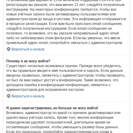
то возможны два варианта. Если включена поддержка COPPA и при
регистрации вы указали, что вам менее 13 лет, следуйте полученным
инструкциям. На некоторых конференциях требуется, чтобы все
новые учётные записи были активированы пользователями или
администратором до входа в систему. Эта информация отображается
в процессе регистрации. Если вам было прислано email-сообщение,
следуйте полученным инструкциям. Если email-сообщение не
получено, то возможно, что вы указали неправильный адрес email
либо он заблокирован спам-фильтром. Если вы уверены, что ввели
правильный адрес email, попробуйте связаться с администратором.
Вернуться к началу
Почему я не могу войти?
Существует несколько возможных причин. Прежде всего убедитесь,
что вы правильно вводите имя пользователя и пароль. Если данные
введены правильно, свяжитесь с администратором, чтобы проверить,
не был ли вам закрыт доступ к конференции. Также возможно, что
допущена ошибка в конфигурации конференции, свяжитесь с
администратором для исправления настроек.
Вернуться к началу
Я давно зарегистрирован, но больше не могу войти!
Возможно, администратор по какой-то причине деактивировал или
удалил вашу учётную запись. Кроме того, многие конференции
периодически удаляют пользователей, длительное время не
оставляющих сообщения, чтобы уменьшить размер базы данных.
Если это произошло, попробуйте зарегистрироваться снова и