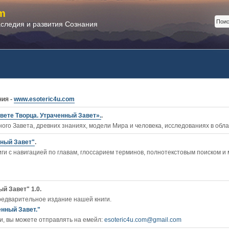
m
аследия и развития Сознания
ния -
www.esoteric4u.com
вете Творца. Утраченный Завет».
.
ого Завета, древних знаниях, модели Мира и человека, исследованиях в обл
нный Завет"
.
ги c навигацией по главам, глоссарием терминов, полнотекстовым поиском и
й Завет" 1.0.
редварительное издание нашей книги.
енный Завет."
, вы можете отправлять на емейл:
esoteric4u.com@gmail.com