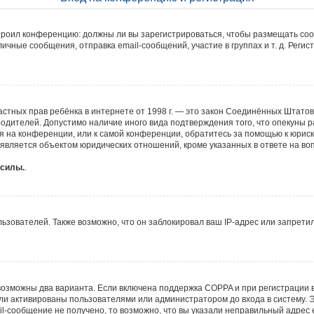
настроил конференцию: должны ли вы зарегистрироваться, чтобы размещать со
ные сообщения, отправка email-сообщений, участие в группах и т. д. Регист
ите частных прав ребёнка в интернете от 1998 г. — это закон Соединённых Шта
родителей. Допустимо наличие иного вида подтверждения того, что опекун
уся на конференции, или к самой конференции, обратитесь за помощью к юрис
вляется объектом юридических отношений, кроме указанных в ответе на воп
 силы.
.
ователей. Также возможно, что он заблокировал ваш IP-адрес или запретил
возможны два варианта. Если включена поддержка COPPA и при регистрации в
ли активированы пользователями или администратором до входа в систему. 
l-сообщение не получено, то возможно, что вы указали неправильный адрес e