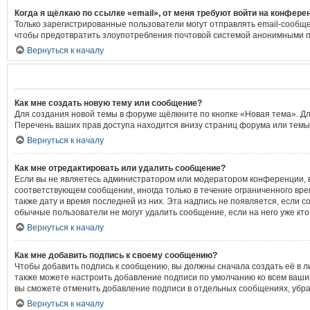
Когда я щёлкаю по ссылке «email», от меня требуют войти на конфере
Только зарегистрированные пользователи могут отправлять email-сообще
чтобы предотвратить злоупотребления почтовой системой анонимными 
Вернуться к началу
Как мне создать новую тему или сообщение?
Для создания новой темы в форуме щёлкните по кнопке «Новая тема». Д
Перечень ваших прав доступа находится внизу страниц форума или темы
Вернуться к началу
Как мне отредактировать или удалить сообщение?
Если вы не являетесь администратором или модератором конференции, в
соответствующем сообщении, иногда только в течение ограниченного врем
также дату и время последней из них. Эта надпись не появляется, если 
обычные пользователи не могут удалить сообщение, если на него уже кто
Вернуться к началу
Как мне добавить подпись к своему сообщению?
Чтобы добавить подпись к сообщению, вы должны сначала создать её в л
также можете настроить добавление подписи по умолчанию ко всем ваши
вы сможете отменить добавление подписи в отдельных сообщениях, убр
Вернуться к началу