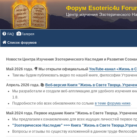
Форум Esoteric4u Foru
Центр изучения Эзотерического Н
FAQ
Галерея
Список форумов
Новости Центра Изучения Эзотерического Наследия и Развития Созна
Май 2026 года. 🎥 Мы открыли официальный
YouTube‑канал «Жизнь в С
Там мы будем публиковать видео по нашей книге, философии Утраченн
Апрель 2026 года. 📚
Веб-версия Книги "Жизнь в Свете Творца. Утраче
Мы разработали и создали веб-аппликацию для удобного изучения кни
1.8.
Подробности обо всех обновлениях по сслыке
в теме форума ниже
.
Май 2024 года. Первое издание Книги "Жизнь в Свете Творца. Утраченны
Мы предлагаем к ознакомлению для всех ищущих личностей первое п
"Эзотерическое Наследие" >>> Книга "Жизнь в Свете Творца.Утрач
Вопросы и отзывы по существу изложенной в данном труде Философии