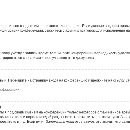
ы правильно вводите имя пользователя и пароль. Если данные введены прави
онфигурации конференции, свяжитесь с администратором для исправления на
л вашу учётную запись. Кроме того, многие конференции периодически удал
рироваться снова и активнее участвовать в дискуссиях.
новый. Перейдите на страницу входа на конференцию и щёлкните на ссылку
За
конференции.
?
ться под своим именем на конференции только некоторое ограниченное время.
 пользователя и пароль каждый раз, вы можете отметить флажком пункт
Запо
рситете и т. д. Если пункт
Запомнить меня
отсутствует, это значит, что ад