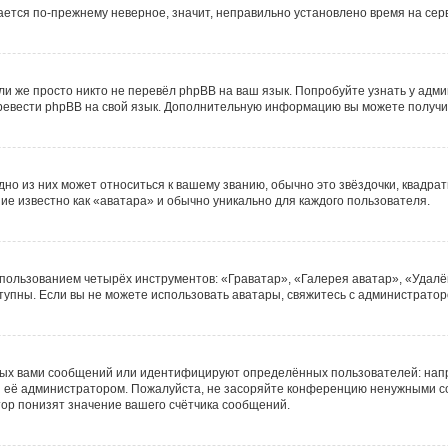
жается по-прежнему неверное, значит, неправильно установлено время на се
и же просто никто не перевёл phpBB на ваш язык. Попробуйте узнать у адм
 перевести phpBB на свой язык. Дополнительную информацию вы можете получи
но из них может относиться к вашему званию, обычно это звёздочки, квадрат
ие известно как «аватара» и обычно уникально для каждого пользователя.
спользованием четырёх инструментов: «Граватар», «Галерея аватар», «Удалё
оступны. Если вы не можете использовать аватары, свяжитесь с администрат
ных вами сообщений или идентифицируют определённых пользователей: нап
ы её администратором. Пожалуйста, не засоряйте конференцию ненужными со
ор понизят значение вашего счётчика сообщений.