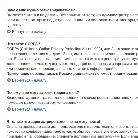
Зачем мне нужно регистрироваться?
Вы можете этого и не делать. Всё зависит от того, как администратор 
возможности, которые недоступны анонимным пользователям: аватары, лич
сделать.
Вернуться к началу
Что такое COPPA?
COPPA (Children’s Online Privacy Protection Act of 1998), или Акт о защ
несовершеннолетних младше 13 лет, иметь на это письменное согласие 
лет. Если вы не уверены, применимо ли это к вам, как к регистрирующем
конференции не может давать рекомендаций по правовым вопросам и не я
или юридических вопросов, связанных с этой конференцией?».
Примечание переводчика: в России данный акт не имеет юридической
Вернуться к началу
Почему я не могу зарегистрироваться?
Возможно, администратор конференции отключил регистрацию новых польз
помощью к администратору конференции.
Вернуться к началу
Я только что зарегистрировался, но не могу войти!
Сначала проверьте свои имя пользователя и пароль. Если они верны, то 
некоторых конференциях требуется, чтобы все новые учётные записи бы
прислано email-сообщение, следуйте полученным инструкциям. Если emai