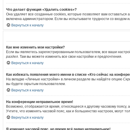
Что делает функция «Удалить cookies»?
Она удаляет все созданные cookies, которые позволяют вам оставаться 
включена администратором. Если вы испытываете трудности со входом и
Вернуться к началу
Как мне изменить мои настройки?
Если вы являетесь зарегистрированным пользователем, все ваши настро
раздел
. Там вы можете изменить все свои настройки и предпочтения.
Вернуться к началу
Как избежать появления моего имени в списке «Кто сейчас на конфер
На вкладке «Личные настройки» в личном разделе вы найдёте опцию
Скр
вы будете скрытым пользователем.
Вернуться к началу
На конференции неправильное время!
Возможно, отображается время, относящееся к другому часовому поясу, а н
Учтите, что изменять часовой пояс, как и большинство настроек, могут т
Вернуться к началу
Я изменил часовой пояс, но время всё равно неправильное!