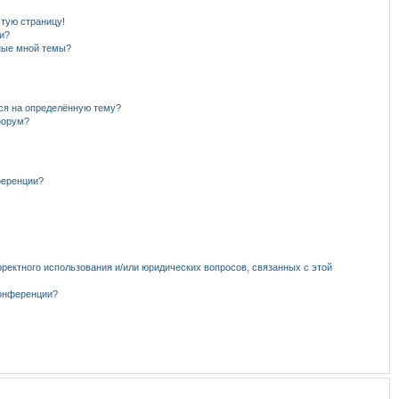
стую страницу!
и?
нные мной темы?
ься на определённую тему?
форум?
ференции?
рректного использования и/или юридических вопросов, связанных с этой
конференции?