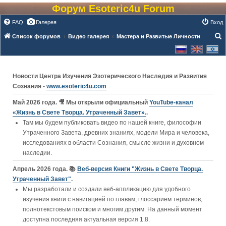
Форум Esoteric4u Forum
FAQ
Галерея
Вход
Список форумов
Видео галерея
Мастера и Развитые Личности
о
и
с
Новости Центра Изучения Эзотерического Наследия и Развития
к
Сознания -
www.esoteric4u.com
Май 2026 года. 🎥 Мы открыли официальный
YouTube‑канал
«Жизнь в Свете Творца. Утраченный Завет».
.
Там мы будем публиковать видео по нашей книге, философии
Утраченного Завета, древних знаниях, модели Мира и человека,
исследованиях в области Сознания, смысле жизни и духовном
наследии.
Апрель 2026 года. 📚
Веб-версия Книги "Жизнь в Свете Творца.
Утраченный Завет"
.
Мы разработали и создали веб-аппликацию для удобного
изучения книги c навигацией по главам, глоссарием терминов,
полнотекстовым поиском и многим другим. На данный момент
доступна последняя актуальная версия 1.8.