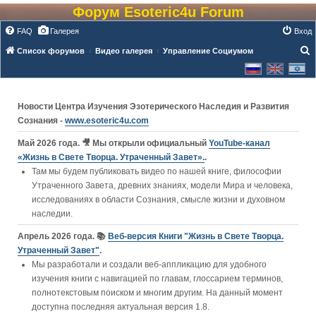
Форум Esoteric4u Forum
FAQ
Галерея
Вход
Список форумов
Видео галерея
Управление Социумом
о
и
с
Новости Центра Изучения Эзотерического Наследия и Развития
к
Сознания -
www.esoteric4u.com
Май 2026 года. 🎥 Мы открыли официальный
YouTube‑канал
«Жизнь в Свете Творца. Утраченный Завет».
.
Там мы будем публиковать видео по нашей книге, философии
Утраченного Завета, древних знаниях, модели Мира и человека,
исследованиях в области Сознания, смысле жизни и духовном
наследии.
Апрель 2026 года. 📚
Веб-версия Книги "Жизнь в Свете Творца.
Утраченный Завет"
.
Мы разработали и создали веб-аппликацию для удобного
изучения книги c навигацией по главам, глоссарием терминов,
полнотекстовым поиском и многим другим. На данный момент
доступна последняя актуальная версия 1.8.