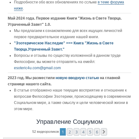
Подробности обо всех обновлениях по сслыке
в теме форума
ниже
.
Май 2024 года. Первое издание Книги "Жизнь в Свете Творца.
Утраченный Завет" 1.0.
Мы предлагаем к ознакомлению для всех ищущих личностей
первое предварительное издание нашей книги.
"Эзотерическое Наследие" >>> Книга "Жизнь в Свете
Творца.Утраченный Завет."
Вопросы и отзывы по существу изложенной в данном труде
Философии, вы можете отправлять на емейл:
esoteric4u.com@gmail.com
2023 год. Мы разместили
новую вводную статью
на главной
странице нашего сайта.
В статье отображено наше текущие восприятие и отношение к
вопросам Философии Эзотерики, происходящему в современном
Социальном мире, а также смыслу и цели человеческой жизни в
этом мире.
Управление Социумом
1
2
3
4
5
6
След.
52 видеороликов