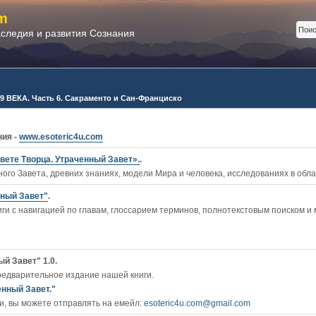
m
аследия и развития Сознания
 ВЕКА. Часть 6. Сакраменто и Сан-Франциско
ния -
www.esoteric4u.com
вете Творца. Утраченный Завет».
.
ого Завета, древних знаниях, модели Мира и человека, исследованиях в обл
нный Завет"
.
ги c навигацией по главам, глоссарием терминов, полнотекстовым поиском и
й Завет" 1.0.
редварительное издание нашей книги.
енный Завет."
, вы можете отправлять на емейл:
esoteric4u.com@gmail.com