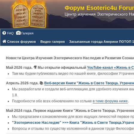
Форум Esoteric4u Foru
Центр изучения Эзотерического Н
FAQ
Галерея
Список форумов
Видео галерея
Засыпанные города Америки ПОТОП 19
Новости Центра Изучения Эзотерического Наследия и Развития Созна
Май 2026 года. 🎥 Мы открыли официальный
YouTube‑канал «Жизнь в С
Там мы будем публиковать видео по нашей книге, философии Утраченн
Апрель 2026 года. 📚
Веб-версия Книги "Жизнь в Свете Творца. Утраче
Мы разработали и создали веб-аппликацию для удобного изучения кни
1.8.
Подробности обо всех обновлениях по сслыке
в теме форума ниже
.
Май 2024 года. Первое издание Книги "Жизнь в Свете Творца. Утраченны
Мы предлагаем к ознакомлению для всех ищущих личностей первое п
"Эзотерическое Наследие" >>> Книга "Жизнь в Свете Творца.Утрач
Вопросы и отзывы по существу изложенной в данном труде Философии