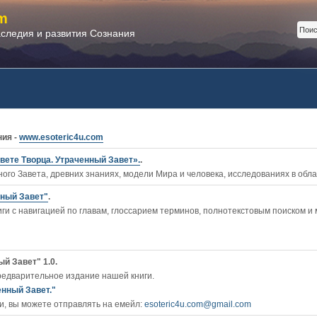
m
аследия и развития Сознания
ния -
www.esoteric4u.com
вете Творца. Утраченный Завет».
.
ого Завета, древних знаниях, модели Мира и человека, исследованиях в обл
нный Завет"
.
ги c навигацией по главам, глоссарием терминов, полнотекстовым поиском и
й Завет" 1.0.
редварительное издание нашей книги.
енный Завет."
, вы можете отправлять на емейл:
esoteric4u.com@gmail.com