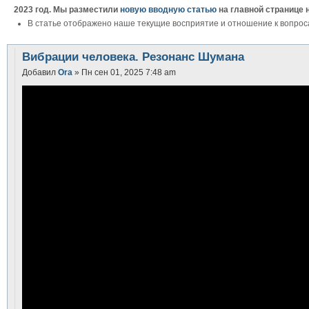
2023 год. Мы разместили
новую вводную статью
на главной странице 
В статье отображено наше текущие восприятие и отношение к вопрос
Вибрации человека. Резонанс Шумана
Добавил
Ora
» Пн сен 01, 2025 7:48 am