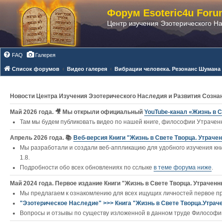
Форум Esoteric4u Foru
Центр изучения Эзотерического Н
FAQ
Галерея
Список форумов
Видео галерея
Вибрации человека. Резонанс Шумана
Новости Центра Изучения Эзотерического Наследия и Развития Созна
Май 2026 года. 🎥 Мы открыли официальный
YouTube‑канал «Жизнь в С
Там мы будем публиковать видео по нашей книге, философии Утраченн
Апрель 2026 года. 📚
Веб-версия Книги "Жизнь в Свете Творца. Утраче
Мы разработали и создали веб-аппликацию для удобного изучения кни
1.8.
Подробности обо всех обновлениях по сслыке
в теме форума ниже
.
Май 2024 года. Первое издание Книги "Жизнь в Свете Творца. Утраченны
Мы предлагаем к ознакомлению для всех ищущих личностей первое п
"Эзотерическое Наследие" >>> Книга "Жизнь в Свете Творца.Утрач
Вопросы и отзывы по существу изложенной в данном труде Философии