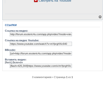
Смотреть на Youtube
В
е
р
ССЫЛКИ
н
у
Ссылка на видео:
т
ь
с
Ссылка на видео Youtube:
я
к
н
BBcode:
а
ч
а
Вставить видео:
л
[flash]
Включён
у
0 комментариев • Страница
1
из
1