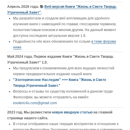
Апрель 2026 года. 📚
Веб-версия Книги "Жизнь в Свете Творца.
Утраченный Завет"
.
Мы разработали и создали веб-аппликацию для удобного
изучения книги c навигацией по главам, глоссарием терминов,
полнотекстовым поиском и многим другим. На данный момент
доступна последняя актуальная версия 1.8.
Подробности обо всех обновлениях по сслыке
в теме форума
ниже
.
Май 2024 года. Первое издание Книги "Жизнь в Свете Творца.
Утраченный Завет" 1.0.
Мы предлагаем к ознакомлению для всех ищущих личностей
первое предварительное издание нашей книги.
"Эзотерическое Наследие" >>> Книга "Жизнь в Свете
Творца.Утраченный Завет."
Вопросы и отзывы по существу изложенной в данном труде
Философии, вы можете отправлять на емейл:
esoteric4u.com@gmail.com
2023 год. Мы разместили
новую вводную статью
на главной
странице нашего сайта.
В статье отображено наше текущие восприятие и отношение к
вопросам Философии Эзотерики, происходящему в современном