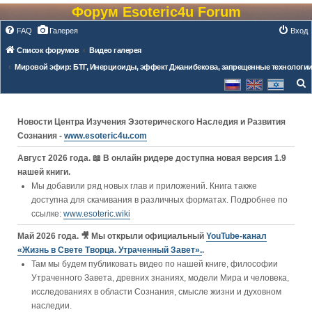
Форум Esoteric4u Forum
FAQ
Галерея
Вход
Список форумов
Видео галерея
Мировой эфир: БТГ, Инерциоиды, эффект Джанибекова, запрещенные технологи
о
и
Новости Центра Изучения Эзотерического Наследия и Развития
с
Сознания -
www.esoteric4u.com
к
Август 2026 года. 📖 В онлайн ридере доступна новая версия 1.9
нашей книги.
Мы добавили ряд новых глав и приложений. Книга также
доступна для скачивания в различных форматах. Подробнее по
ссылке:
www.esoteric.wiki
Май 2026 года. 🎥 Мы открыли официальный
YouTube‑канал
«Жизнь в Свете Творца. Утраченный Завет».
.
Там мы будем публиковать видео по нашей книге, философии
Утраченного Завета, древних знаниях, модели Мира и человека,
исследованиях в области Сознания, смысле жизни и духовном
наследии.