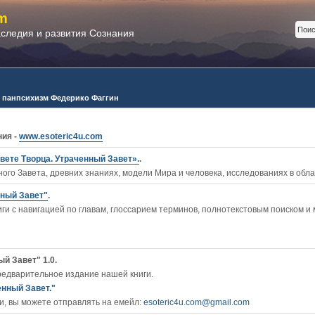
m
аследия и развития Сознания
й панпсихизм Федерико Фаггин
ния -
www.esoteric4u.com
вете Творца. Утраченный Завет».
.
ого Завета, древних знаниях, модели Мира и человека, исследованиях в обл
нный Завет"
.
ги c навигацией по главам, глоссарием терминов, полнотекстовым поиском и
й Завет" 1.0.
редварительное издание нашей книги.
енный Завет."
, вы можете отправлять на емейл:
esoteric4u.com@gmail.com