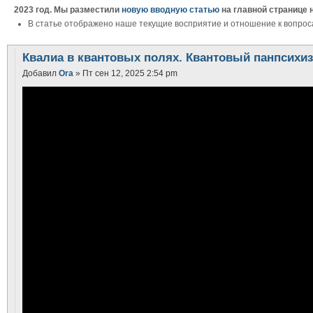
2023 год. Мы разместили
новую вводную статью
на главной странице 
В статье отображено наше текущие восприятие и отношение к вопрос
Квалиа в квантовых полях. Квантовый панпсихи
Добавил
Ora
» Пт сен 12, 2025 2:54 pm