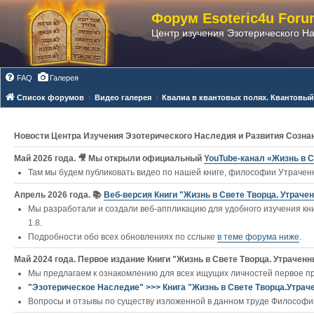
Форум Esoteric4u Foru
Центр изучения Эзотерического Н
FAQ
Галерея
Список форумов
Видео галерея
Квалиа в квантовых полях. Квантовы
Новости Центра Изучения Эзотерического Наследия и Развития Созна
Май 2026 года. 🎥 Мы открыли официальный
YouTube‑канал «Жизнь в С
Там мы будем публиковать видео по нашей книге, философии Утраченн
Апрель 2026 года. 📚
Веб-версия Книги "Жизнь в Свете Творца. Утраче
Мы разработали и создали веб-аппликацию для удобного изучения кни
1.8.
Подробности обо всех обновлениях по сслыке
в теме форума ниже
.
Май 2024 года. Первое издание Книги "Жизнь в Свете Творца. Утраченны
Мы предлагаем к ознакомлению для всех ищущих личностей первое п
"Эзотерическое Наследие" >>> Книга "Жизнь в Свете Творца.Утрач
Вопросы и отзывы по существу изложенной в данном труде Философии