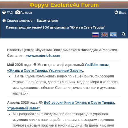
Форум Esoteric4u Forum
FAQ
Галерея
Вход
Список форумов
Видео галерея
Память прошлых жизней | Об авторе книги "Жизнь в Свете Творца"
о
и
Новости Центра Изучения Эзотерического Наследия и Развития
с
Сознания -
www.esoteric4u.com
к
Май 2026 года. 🎥 Мы открыли официальный
YouTube‑канал
«Жизнь в Свете Творца. Утраченный Завет».
.
Там мы будем публиковать видео по нашей книге, философии
Утраченного Завета, древних знаниях, модели Мира и человека,
исследованиях в области Сознания, смысле жизни и духовном
наследии.
Апрель 2026 года. 📚
Веб-версия Книги "Жизнь в Свете Творца.
Утраченный Завет"
.
Мы разработали и создали веб-аппликацию для удобного
изучения книги c навигацией по главам, глоссарием терминов,
полнотекстовым поиском и многим другим. На данный момент