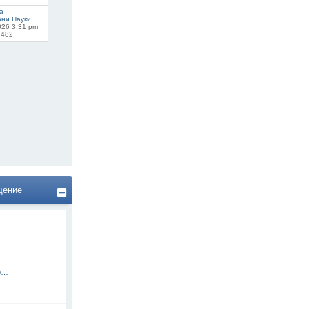
a
ани Науки
026 3:31 pm
 482
щение
ор…