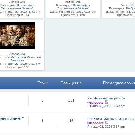
Автор:
Ora
Автор:
Ora
Категория:
Философия
Категория:
Философия
Автор:
Or
"Утраченного Завета"
"Утраченного Завета"
Категория:
На Гр
а: Пн июл 06, 2026 3:43 pm
Дата: Пн июн 22, 2026 6:18 pm
Дата: Пн июн 22, 2
Просмотры: 314
Просмотры: 466
Просмотры:
Автор:
Ora
егория:
Мастера и Развитые
Личности
а: Пн июн 22, 2026 3:31 pm
Просмотры: 448
Темы
Сообщения
Последнее сооб
Re: Итоги нашей работы
5
111
П
Философ
е
Пт апр 28, 2023 11:42 am
р
е
й
нный Завет"
Re: Книга "Жизнь в Свете Тв
т
1
16
П
Философ
и
е
Пн мар 02, 2026 3:37 pm
к
р
п
е
о