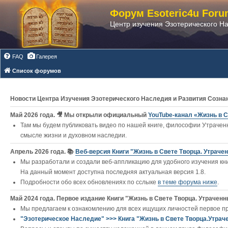
Форум Esoteric4u Foru
Центр изучения Эзотерического Н
FAQ
Галерея
Список форумов
Новости Центра Изучения Эзотерического Наследия и Развития Созна
Май 2026 года. 🎥 Мы открыли официальный
YouTube‑канал «Жизнь в С
Там мы будем публиковать видео по нашей книге, философии Утраченн
смысле жизни и духовном наследии.
Апрель 2026 года. 📚
Веб-версия Книги "Жизнь в Свете Творца. Утраче
Мы разработали и создали веб-аппликацию для удобного изучения книг
На данный момент доступна последняя актуальная версия 1.8.
Подробности обо всех обновлениях по сслыке
в теме форума ниже
.
Май 2024 года. Первое издание Книги "Жизнь в Свете Творца. Утраченны
Мы предлагаем к ознакомлению для всех ищущих личностей первое п
"Эзотерическое Наследие" >>> Книга "Жизнь в Свете Творца.Утрач