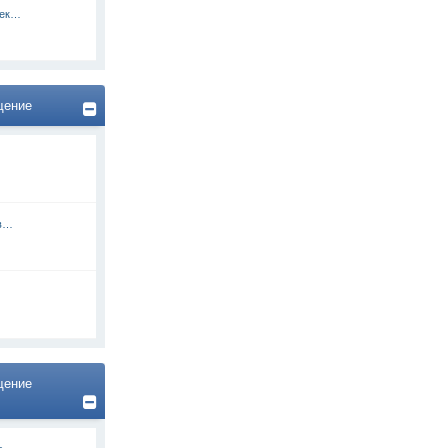
оек…
щение
 в…
щение