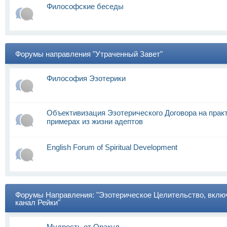
Философские беседы
Форумы направления "Утраченный Завет"
Философия Эзотерики
Объективизация Эзотерического Договора на прак
примерах из жизни адептов
English Forum of Spiritual Development
Форумы Направления: "Эзотерическое Целительство, вклю
канал Рейки"
Мудрость от Оракул