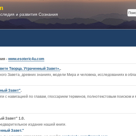
m
аследия и развития Сознания
ния -
www.esoteric4u.com
вете Творца. Утраченный Завет».
.
ого Завета, древних знаниях, модели Мира и человека, исследованиях в обл
нный Завет"
.
и c навигацией по главам, глоссарием терминов, полнотекстовым поиском и 
й Завет" 1.0.
редварительное издание нашей книги.
енный Завет."