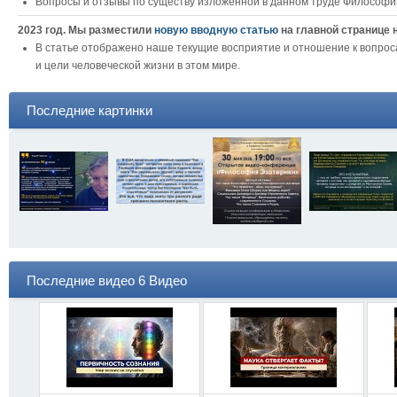
Вопросы и отзывы по существу изложенной в данном труде Философии
2023 год. Мы разместили
новую вводную статью
на главной странице 
В статье отображено наше текущие восприятие и отношение к вопро
и цели человеческой жизни в этом мире.
Последние картинки
Последние видео 6 Видео