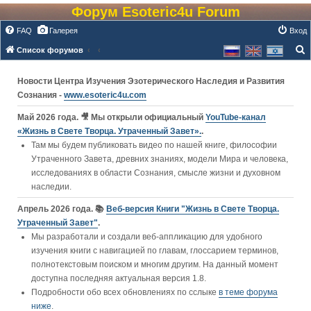
Форум Esoteric4u Forum
FAQ
Галерея
Вход
Список форумов
о
Новости Центра Изучения Эзотерического Наследия и Развития
и
Сознания -
www.esoteric4u.com
с
к
Май 2026 года. 🎥 Мы открыли официальный
YouTube‑канал
«Жизнь в Свете Творца. Утраченный Завет».
.
Там мы будем публиковать видео по нашей книге, философии
Утраченного Завета, древних знаниях, модели Мира и человека,
исследованиях в области Сознания, смысле жизни и духовном
наследии.
Апрель 2026 года. 📚
Веб-версия Книги "Жизнь в Свете Творца.
Утраченный Завет"
.
Мы разработали и создали веб-аппликацию для удобного
изучения книги c навигацией по главам, глоссарием терминов,
полнотекстовым поиском и многим другим. На данный момент
доступна последняя актуальная версия 1.8.
Подробности обо всех обновлениях по сслыке
в теме форума
ниже
.