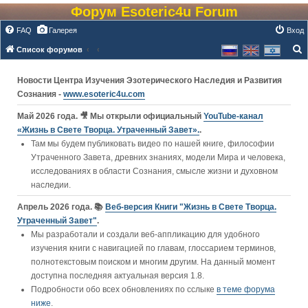
Форум Esoteric4u Forum
FAQ
Галерея
Вход
Список форумов
о
Новости Центра Изучения Эзотерического Наследия и Развития
и
Сознания -
www.esoteric4u.com
с
к
Май 2026 года. 🎥 Мы открыли официальный
YouTube‑канал
«Жизнь в Свете Творца. Утраченный Завет».
.
Там мы будем публиковать видео по нашей книге, философии
Утраченного Завета, древних знаниях, модели Мира и человека,
исследованиях в области Сознания, смысле жизни и духовном
наследии.
Апрель 2026 года. 📚
Веб-версия Книги "Жизнь в Свете Творца.
Утраченный Завет"
.
Мы разработали и создали веб-аппликацию для удобного
изучения книги c навигацией по главам, глоссарием терминов,
полнотекстовым поиском и многим другим. На данный момент
доступна последняя актуальная версия 1.8.
Подробности обо всех обновлениях по сслыке
в теме форума
ниже
.