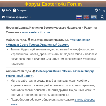
Форум Esoteric4u Forum
FAQ
Галерея
Вход
Список форумов
о
Новости Центра Изучения Эзотерического Наследия и Развития
и
Сознания -
www.esoteric4u.com
с
к
Май 2026 года. 🎥 Мы открыли официальный
YouTube‑канал
«Жизнь в Свете Творца. Утраченный Завет».
.
Там мы будем публиковать видео по нашей книге, философии
Утраченного Завета, древних знаниях, модели Мира и человека,
исследованиях в области Сознания, смысле жизни и духовном
наследии.
Апрель 2026 года. 📚
Веб-версия Книги "Жизнь в Свете Творца.
Утраченный Завет"
.
Мы разработали и создали веб-аппликацию для удобного
изучения книги c навигацией по главам, глоссарием терминов,
полнотекстовым поиском и многим другим. На данный момент
доступна последняя актуальная версия 1.8.
Подробности обо всех обновлениях по сслыке
в теме форума
ниже
.