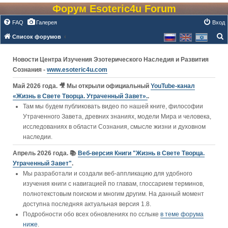
Форум Esoteric4u Forum
FAQ
Галерея
Вход
Список форумов
о
Новости Центра Изучения Эзотерического Наследия и Развития
и
Сознания -
www.esoteric4u.com
с
к
Май 2026 года. 🎥 Мы открыли официальный
YouTube‑канал
«Жизнь в Свете Творца. Утраченный Завет».
.
Там мы будем публиковать видео по нашей книге, философии
Утраченного Завета, древних знаниях, модели Мира и человека,
исследованиях в области Сознания, смысле жизни и духовном
наследии.
Апрель 2026 года. 📚
Веб-версия Книги "Жизнь в Свете Творца.
Утраченный Завет"
.
Мы разработали и создали веб-аппликацию для удобного
изучения книги c навигацией по главам, глоссарием терминов,
полнотекстовым поиском и многим другим. На данный момент
доступна последняя актуальная версия 1.8.
Подробности обо всех обновлениях по сслыке
в теме форума
ниже
.