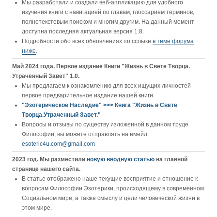
Мы разработали и создали веб-аппликацию для удобного
изучения книги c навигацией по главам, глоссарием терминов,
полнотекстовым поиском и многим другим. На данный момент
доступна последняя актуальная версия 1.8.
Подробности обо всех обновлениях по сслыке
в теме форума
ниже
.
Май 2024 года. Первое издание Книги "Жизнь в Свете Творца.
Утраченный Завет" 1.0.
Мы предлагаем к ознакомлению для всех ищущих личностей
первое предварительное издание нашей книги.
"Эзотерическое Наследие" >>> Книга "Жизнь в Свете
Творца.Утраченный Завет."
Вопросы и отзывы по существу изложенной в данном труде
Философии, вы можете отправлять на емейл:
esoteric4u.com@gmail.com
2023 год. Мы разместили
новую вводную статью
на главной
странице нашего сайта.
В статье отображено наше текущие восприятие и отношение к
вопросам Философии Эзотерики, происходящему в современном
Социальном мире, а также смыслу и цели человеческой жизни в
этом мире.