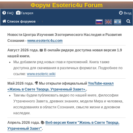
Форум Esoteric4u Forum
FAQ
Галерея
Вход
Список форумов
о
Новости Центра Изучения Эзотерического Наследия и Развития
и
Сознания -
www.esoteric4u.com
с
к
Август 2026 года. 📖 В онлайн ридере доступна новая версия 1.9
нашей книги.
Мы добавили ряд новых глав и приложений. Книга также
доступна для скачивания в различных форматах. Подробнее по
ссылке:
www.esoteric.wiki
Май 2026 года. 🎥 Мы открыли официальный
YouTube‑канал
«Жизнь в Свете Творца. Утраченный Завет».
.
Там мы будем публиковать видео по нашей книге, философии
Утраченного Завета, древних знаниях, модели Мира и человека,
исследованиях в области Сознания, смысле жизни и духовном
наследии.
Апрель 2026 года. 📚
Веб-версия Книги "Жизнь в Свете Творца.
Утраченный Завет"
.