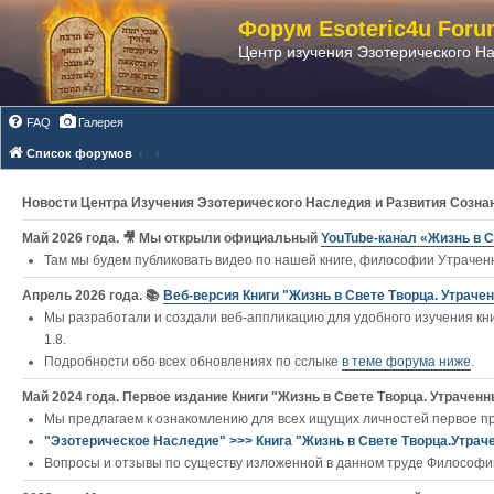
Форум Esoteric4u Foru
Центр изучения Эзотерического Н
FAQ
Галерея
Список форумов
Новости Центра Изучения Эзотерического Наследия и Развития Созна
Май 2026 года. 🎥 Мы открыли официальный
YouTube‑канал «Жизнь в С
Там мы будем публиковать видео по нашей книге, философии Утраченн
Апрель 2026 года. 📚
Веб-версия Книги "Жизнь в Свете Творца. Утраче
Мы разработали и создали веб-аппликацию для удобного изучения кни
1.8.
Подробности обо всех обновлениях по сслыке
в теме форума ниже
.
Май 2024 года. Первое издание Книги "Жизнь в Свете Творца. Утраченны
Мы предлагаем к ознакомлению для всех ищущих личностей первое п
"Эзотерическое Наследие" >>> Книга "Жизнь в Свете Творца.Утрач
Вопросы и отзывы по существу изложенной в данном труде Философии