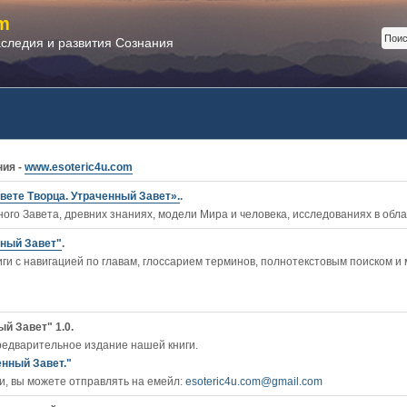
m
аследия и развития Сознания
ния -
www.esoteric4u.com
вете Творца. Утраченный Завет».
.
ого Завета, древних знаниях, модели Мира и человека, исследованиях в обл
нный Завет"
.
ги c навигацией по главам, глоссарием терминов, полнотекстовым поиском и
й Завет" 1.0.
редварительное издание нашей книги.
енный Завет."
, вы можете отправлять на емейл:
esoteric4u.com@gmail.com