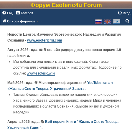
Форум Esoteric4u Forum
FAQ
Галерея
Вход
Список форумов
о
Новости Центра Изучения Эзотерического Наследия и Развития
и
Сознания -
www.esoteric4u.com
с
к
Август 2026 года. 📖 В онлайн ридере доступна новая версия 1.9
нашей книги.
Мы добавили ряд новых глав и приложений. Книга также
доступна для скачивания в различных форматах. Подробнее по
ссылке:
www.esoteric.wiki
Май 2026 года. 🎥 Мы открыли официальный
YouTube‑канал
«Жизнь в Свете Творца. Утраченный Завет».
.
Там мы будем публиковать видео по нашей книге, философии
Утраченного Завета, древних знаниях, модели Мира и человека,
исследованиях в области Сознания, смысле жизни и духовном
наследии.
Апрель 2026 года. 📚
Веб-версия Книги "Жизнь в Свете Творца.
Утраченный Завет"
.