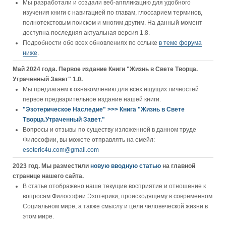
Мы разработали и создали веб-аппликацию для удобного
изучения книги c навигацией по главам, глоссарием терминов,
полнотекстовым поиском и многим другим. На данный момент
доступна последняя актуальная версия 1.8.
Подробности обо всех обновлениях по сслыке
в теме форума
ниже
.
Май 2024 года. Первое издание Книги "Жизнь в Свете Творца.
Утраченный Завет" 1.0.
Мы предлагаем к ознакомлению для всех ищущих личностей
первое предварительное издание нашей книги.
"Эзотерическое Наследие" >>> Книга "Жизнь в Свете
Творца.Утраченный Завет."
Вопросы и отзывы по существу изложенной в данном труде
Философии, вы можете отправлять на емейл:
esoteric4u.com@gmail.com
2023 год. Мы разместили
новую вводную статью
на главной
странице нашего сайта.
В статье отображено наше текущие восприятие и отношение к
вопросам Философии Эзотерики, происходящему в современном
Социальном мире, а также смыслу и цели человеческой жизни в
этом мире.