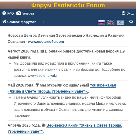
Форум Esoteric4u Forum
FAQ
Галерея
Вход
Список форумов
о
Новости Центра Изучения Эзотерического Наследия и Развития
и
Сознания -
www.esoteric4u.com
с
к
Август 2026 года. 📖 В онлайн ридере доступна новая версия 1.9
нашей книги.
Мы добавили ряд новых глав и приложений. Книга также
доступна для скачивания в различных форматах. Подробнее по
ссылке:
www.esoteric.wiki
Май 2026 года. 🎥 Мы открыли официальный
YouTube‑канал
«Жизнь в Свете Творца. Утраченный Завет».
.
Там мы будем публиковать видео по нашей книге, философии
Утраченного Завета, древних знаниях, модели Мира и человека,
исследованиях в области Сознания, смысле жизни и духовном
наследии.
Апрель 2026 года. 📚
Веб-версия Книги "Жизнь в Свете Творца.
Утраченный Завет"
.