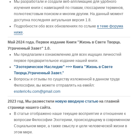
Мы разработали и создали веб-аппликацию для удобного
изучения книги c навигацией по главам, глоссарием терминов,
полнотекстовым поиском и многим другим. На данный момент
доступна последняя актуальная версия 1.8.
Подробности обо всех обновлениях по сслыке
в теме форума
ниже
.
Май 2024 года. Первое издание Книги "Жизнь в Свете Творца.
Утраченный Завет" 1.0.
Мы предлагаем к ознакомлению для всех ищущих личностей
первое предварительное издание нашей книги.
"Эзотерическое Наследие" >>> Книга "Жизнь в Свете
Творца.Утраченный Завет."
Вопросы и отзывы по существу изложенной в данном труде
Философии, вы можете отправлять на емейл:
esoteric4u.com@gmail.com
2023 год. Мы разместили
новую вводную статью
на главной
странице нашего сайта.
В статье отображено наше текущие восприятие и отношение к
вопросам Философии Эзотерики, происходящему в современном
Социальном мире, а также смыслу и цели человеческой жизни в
этом мире.