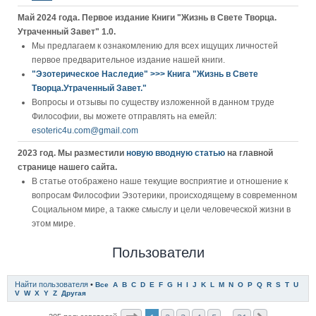
Май 2024 года. Первое издание Книги "Жизнь в Свете Творца.
Утраченный Завет" 1.0.
Мы предлагаем к ознакомлению для всех ищущих личностей
первое предварительное издание нашей книги.
"Эзотерическое Наследие" >>> Книга "Жизнь в Свете
Творца.Утраченный Завет."
Вопросы и отзывы по существу изложенной в данном труде
Философии, вы можете отправлять на емейл:
esoteric4u.com@gmail.com
2023 год. Мы разместили
новую вводную статью
на главной
странице нашего сайта.
В статье отображено наше текущие восприятие и отношение к
вопросам Философии Эзотерики, происходящему в современном
Социальном мире, а также смыслу и цели человеческой жизни в
этом мире.
Пользователи
Найти пользователя
•
Все
A
B
C
D
E
F
G
H
I
J
K
L
M
N
O
P
Q
R
S
T
U
V
W
X
Y
Z
Другая