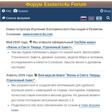
Форум Esoteric4u Forum
FAQ
Галерея
Вход
Список форумов
о
Новости Центра Изучения Эзотерического Наследия и Развития
и
Сознания -
www.esoteric4u.com
с
к
Май 2026 года. 🎥 Мы открыли официальный
YouTube‑канал
«Жизнь в Свете Творца. Утраченный Завет».
.
Там мы будем публиковать видео по нашей книге, философии
Утраченного Завета, древних знаниях, модели Мира и человека,
исследованиях в области Сознания, смысле жизни и духовном
наследии.
Апрель 2026 года. 📚
Веб-версия Книги "Жизнь в Свете Творца.
Утраченный Завет"
.
Мы разработали и создали веб-аппликацию для удобного
изучения книги c навигацией по главам, глоссарием терминов,
полнотекстовым поиском и многим другим. На данный момент
доступна последняя актуальная версия 1.8.
Подробности обо всех обновлениях по сслыке
в теме форума
ниже
.