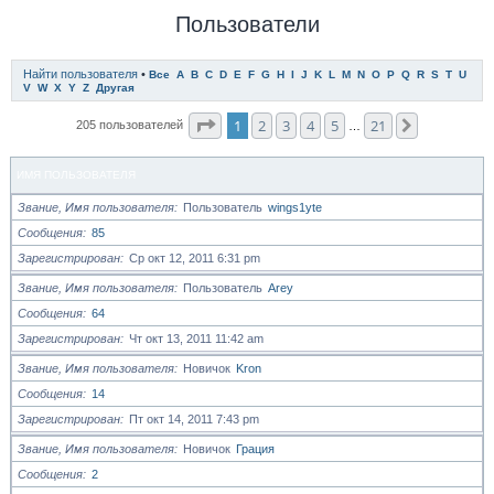
Пользователи
Найти пользователя
•
Все
A
B
C
D
E
F
G
H
I
J
K
L
M
N
O
P
Q
R
S
T
U
V
W
X
Y
Z
Другая
Страница
1
из
21
1
2
3
4
5
21
След.
205 пользователей
…
ИМЯ ПОЛЬЗОВАТЕЛЯ
Звание, Имя пользователя
Пользователь
wings1yte
Сообщения
85
Зарегистрирован
Ср окт 12, 2011 6:31 pm
Звание, Имя пользователя
Пользователь
Arey
Сообщения
64
Зарегистрирован
Чт окт 13, 2011 11:42 am
Звание, Имя пользователя
Новичок
Kron
Сообщения
14
Зарегистрирован
Пт окт 14, 2011 7:43 pm
Звание, Имя пользователя
Новичок
Грация
Сообщения
2