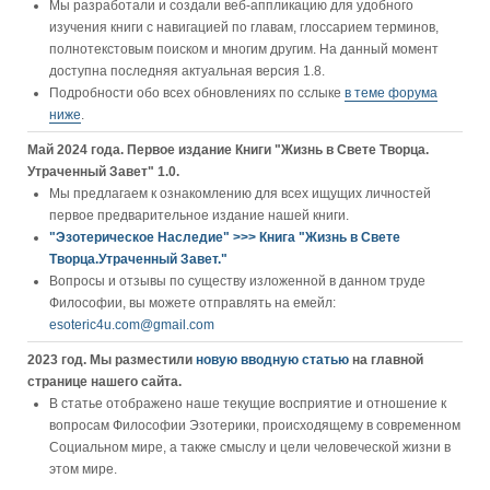
Мы разработали и создали веб-аппликацию для удобного
изучения книги c навигацией по главам, глоссарием терминов,
полнотекстовым поиском и многим другим. На данный момент
доступна последняя актуальная версия 1.8.
Подробности обо всех обновлениях по сслыке
в теме форума
ниже
.
Май 2024 года. Первое издание Книги "Жизнь в Свете Творца.
Утраченный Завет" 1.0.
Мы предлагаем к ознакомлению для всех ищущих личностей
первое предварительное издание нашей книги.
"Эзотерическое Наследие" >>> Книга "Жизнь в Свете
Творца.Утраченный Завет."
Вопросы и отзывы по существу изложенной в данном труде
Философии, вы можете отправлять на емейл:
esoteric4u.com@gmail.com
2023 год. Мы разместили
новую вводную статью
на главной
странице нашего сайта.
В статье отображено наше текущие восприятие и отношение к
вопросам Философии Эзотерики, происходящему в современном
Социальном мире, а также смыслу и цели человеческой жизни в
этом мире.