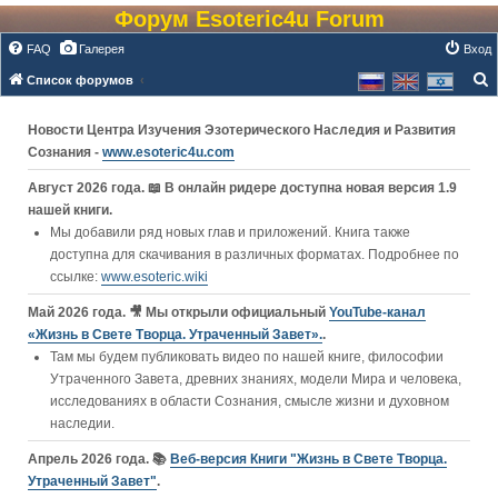
Форум Esoteric4u Forum
FAQ
Галерея
Вход
Список форумов
о
Новости Центра Изучения Эзотерического Наследия и Развития
и
Сознания -
www.esoteric4u.com
с
к
Август 2026 года. 📖 В онлайн ридере доступна новая версия 1.9
нашей книги.
Мы добавили ряд новых глав и приложений. Книга также
доступна для скачивания в различных форматах. Подробнее по
ссылке:
www.esoteric.wiki
Май 2026 года. 🎥 Мы открыли официальный
YouTube‑канал
«Жизнь в Свете Творца. Утраченный Завет».
.
Там мы будем публиковать видео по нашей книге, философии
Утраченного Завета, древних знаниях, модели Мира и человека,
исследованиях в области Сознания, смысле жизни и духовном
наследии.
Апрель 2026 года. 📚
Веб-версия Книги "Жизнь в Свете Творца.
Утраченный Завет"
.