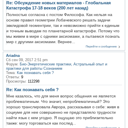
Re: Обсуждение новых материалов - Глобальная
Катастрофа 17-18 веков (200 лет назад)
Полностью согласна с постом Философа. Как нельзя на
основе правил геометрии Лобачевского решать задачи
эвклидовой геоментрии, так и невозможно прийти к единым
и точным выводам по планетарной катастрофе. Потому что
мы живем в мире с одними аксиомами, а пытаемся познать
мир с другими аксиомами. Вернее...
Перейти к сообщению
Ariadna
Сб сен 09, 2017 2:51 pm
Форум:
Био-Энергетические практики, Астральный опыт и
практики для работы Сознанием
Тема:
Как познавать себя ?
Ответы:
9
Просмотры:
112298
Re: Как познавать себя ?
Мне казалось, что для меня вопрос общения не является
проблематичным. Что значит, непроблематичный? Это
хорошо транслировала Аврора, рассказывая о себе: живя в
социуме для нее совершенно не представляло трудности
найти язык с кем угодно. Я ощущаю это приблизительно
также: могу торговаться как послед...
Перейти к сообщению