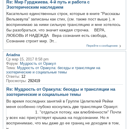
Re: Мир Гурджиева. 4-й путь и работа с
Эзотерическим наследием
Касательно единственных строк, которые в книге "Рассказы
Вельзевула" записаны как стих, (см. также пост выше ), я
воспринимаю за ними сильную трансляцию и мне хотелось
бы разобраться, что значит каждая строчка. ВЕРА,
ЛЮБОВЬ И НАДЕЖДА Вера сознания есть свобода,
Сознание строит мир. Эт...
Перейти к сообщению
Ariadna
Ср мар 15, 2017 8:58 pm
Форум:
Мудрость от Оракул
Тема:
Мудрость от Оракула: беседы и трансляции на
эзотерические и социальные темы
Ответы:
12
Просмотры:
292419
Re: Мудрость от Оракула: беседы и трансляции на
эзотерические и социальные темы
Во время последних занятий в Группе Целителей Рейки
меня особенно глубоко коснулись две трансляции Оракул:
1. "отдаться потоку, как влюблённости" Почти
у всех нас присутствует крышка на подсознании. Но я
воспринимаю, что мы даже до ее границ не доходим в том,
н...