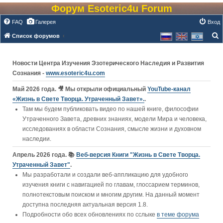
Форум Esoteric4u Forum
FAQ
Галерея
Вход
Список форумов
о
и
Новости Центра Изучения Эзотерического Наследия и Развития
с
Сознания -
www.esoteric4u.com
к
Май 2026 года. 🎥 Мы открыли официальный
YouTube‑канал
«Жизнь в Свете Творца. Утраченный Завет».
.
Там мы будем публиковать видео по нашей книге, философии
Утраченного Завета, древних знаниях, модели Мира и человека,
исследованиях в области Сознания, смысле жизни и духовном
наследии.
Апрель 2026 года. 📚
Веб-версия Книги "Жизнь в Свете Творца.
Утраченный Завет"
.
Мы разработали и создали веб-аппликацию для удобного
изучения книги c навигацией по главам, глоссарием терминов,
полнотекстовым поиском и многим другим. На данный момент
доступна последняя актуальная версия 1.8.
Подробности обо всех обновлениях по сслыке
в теме форума