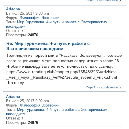
Ariadna
Вт июл 25, 2017 9:38 pm
Форум:
Философия Эзотерики
Тема:
Мир Гурджиева. 4-й путь и работа с Эзотерическим
наследием
Ответы:
7
Просмотры:
24876
Re: Мир Гурджиева. 4-й путь и работа с
Эзотерическим наследием
Транляция из первой книги "Рассказы Вельзевула..." больше
всего зацепившая меня полностью содержиться в главе 28.
Чтобы не выкладывать ее текст полностью, даю ссылку:
https://www.e-reading.club/chapter.php/73548/29/Gurdzhiev_-
_Vse_i_vsya._Rasskazy_Vel%27zevula_svoemu_vnuku.html
Что по су...
Перейти к сообщению
Ariadna
Вт июл 25, 2017 9:02 pm
Форум:
Философия Эзотерики
Тема:
Мир Гурджиева. 4-й путь и работа с Эзотерическим
наследием
Ответы:
7
Просмотры:
24876