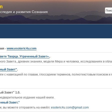
m
аследия и развития Сознания
ния -
www.esoteric4u.com
вете Творца. Утраченный Завет».
.
ого Завета, древних знаниях, модели Мира и человека, исследованиях в обл
нный Завет"
.
ги c навигацией по главам, глоссарием терминов, полнотекстовым поиском и
й Завет" 1.0.
редварительное издание нашей книги.
енный Завет."
, вы можете отправлять на емейл:
esoteric4u.com@gmail.com