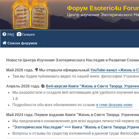
Форум Esoteric4u Foru
Центр изучения Эзотерического Н
FAQ
Галерея
Список форумов
Новости Центра Изучения Эзотерического Наследия и Развития Созна
Май 2026 года. 🎥 Мы открыли официальный
YouTube‑канал «Жизнь в С
Там мы будем публиковать видео по нашей книге, философии Утраченн
Апрель 2026 года. 📚
Веб-версия Книги "Жизнь в Свете Творца. Утраче
Мы разработали и создали веб-аппликацию для удобного изучения кни
1.8.
Подробности обо всех обновлениях по сслыке
в теме форума ниже
.
Май 2024 года. Первое издание Книги "Жизнь в Свете Творца. Утраченны
Мы предлагаем к ознакомлению для всех ищущих личностей первое п
"Эзотерическое Наследие" >>> Книга "Жизнь в Свете Творца.Утрач
Вопросы и отзывы по существу изложенной в данном труде Философии