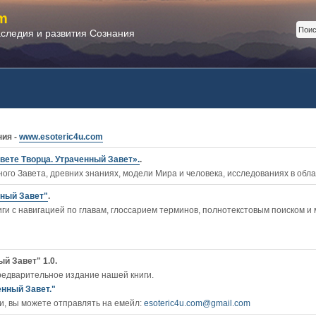
m
аследия и развития Сознания
ния -
www.esoteric4u.com
вете Творца. Утраченный Завет».
.
ого Завета, древних знаниях, модели Мира и человека, исследованиях в обл
нный Завет"
.
ги c навигацией по главам, глоссарием терминов, полнотекстовым поиском и
й Завет" 1.0.
редварительное издание нашей книги.
енный Завет."
, вы можете отправлять на емейл:
esoteric4u.com@gmail.com