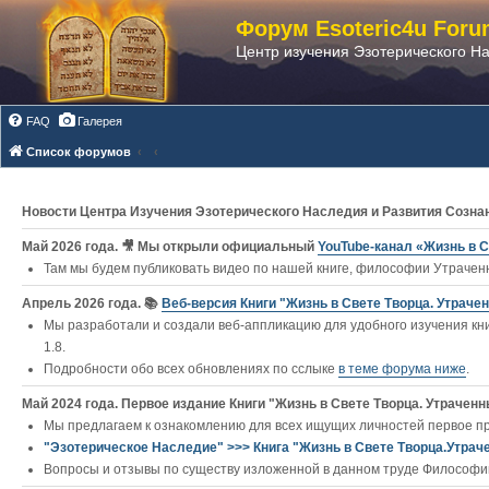
Форум Esoteric4u Foru
Центр изучения Эзотерического Н
FAQ
Галерея
Список форумов
Новости Центра Изучения Эзотерического Наследия и Развития Созна
Май 2026 года. 🎥 Мы открыли официальный
YouTube‑канал «Жизнь в С
Там мы будем публиковать видео по нашей книге, философии Утраченн
Апрель 2026 года. 📚
Веб-версия Книги "Жизнь в Свете Творца. Утраче
Мы разработали и создали веб-аппликацию для удобного изучения кни
1.8.
Подробности обо всех обновлениях по сслыке
в теме форума ниже
.
Май 2024 года. Первое издание Книги "Жизнь в Свете Творца. Утраченны
Мы предлагаем к ознакомлению для всех ищущих личностей первое п
"Эзотерическое Наследие" >>> Книга "Жизнь в Свете Творца.Утрач
Вопросы и отзывы по существу изложенной в данном труде Философии