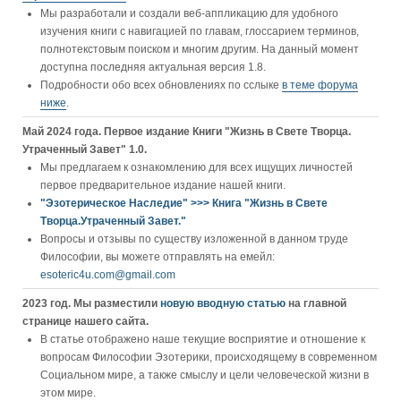
Мы разработали и создали веб-аппликацию для удобного
изучения книги c навигацией по главам, глоссарием терминов,
полнотекстовым поиском и многим другим. На данный момент
доступна последняя актуальная версия 1.8.
Подробности обо всех обновлениях по сслыке
в теме форума
ниже
.
Май 2024 года. Первое издание Книги "Жизнь в Свете Творца.
Утраченный Завет" 1.0.
Мы предлагаем к ознакомлению для всех ищущих личностей
первое предварительное издание нашей книги.
"Эзотерическое Наследие" >>> Книга "Жизнь в Свете
Творца.Утраченный Завет."
Вопросы и отзывы по существу изложенной в данном труде
Философии, вы можете отправлять на емейл:
esoteric4u.com@gmail.com
2023 год. Мы разместили
новую вводную статью
на главной
странице нашего сайта.
В статье отображено наше текущие восприятие и отношение к
вопросам Философии Эзотерики, происходящему в современном
Социальном мире, а также смыслу и цели человеческой жизни в
этом мире.