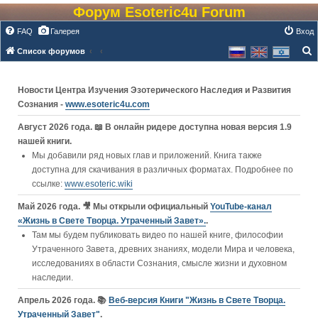
Форум Esoteric4u Forum
FAQ
Галерея
Вход
Список форумов
о
и
Новости Центра Изучения Эзотерического Наследия и Развития
с
Сознания -
www.esoteric4u.com
к
Август 2026 года. 📖 В онлайн ридере доступна новая версия 1.9
нашей книги.
Мы добавили ряд новых глав и приложений. Книга также
доступна для скачивания в различных форматах. Подробнее по
ссылке:
www.esoteric.wiki
Май 2026 года. 🎥 Мы открыли официальный
YouTube‑канал
«Жизнь в Свете Творца. Утраченный Завет».
.
Там мы будем публиковать видео по нашей книге, философии
Утраченного Завета, древних знаниях, модели Мира и человека,
исследованиях в области Сознания, смысле жизни и духовном
наследии.
Апрель 2026 года. 📚
Веб-версия Книги "Жизнь в Свете Творца.
Утраченный Завет"
.