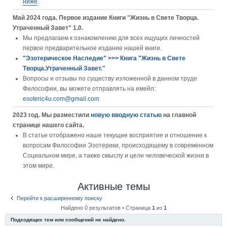
ниже
.
Май 2024 года. Первое издание Книги "Жизнь в Свете Творца.
Утраченный Завет" 1.0.
Мы предлагаем к ознакомлению для всех ищущих личностей
первое предварительное издание нашей книги.
"Эзотерическое Наследие" >>> Книга "Жизнь в Свете
Творца.Утраченный Завет."
Вопросы и отзывы по существу изложенной в данном труде
Философии, вы можете отправлять на емейл:
esoteric4u.com@gmail.com
2023 год. Мы разместили
новую вводную статью
на главной
странице нашего сайта.
В статье отображено наше текущие восприятие и отношение к
вопросам Философии Эзотерики, происходящему в современном
Социальном мире, а также смыслу и цели человеческой жизни в
этом мире.
Активные темы
Перейти к расширенному поиску
Найдено 0 результатов • Страница
1
из
1
Подходящих тем или сообщений не найдено.