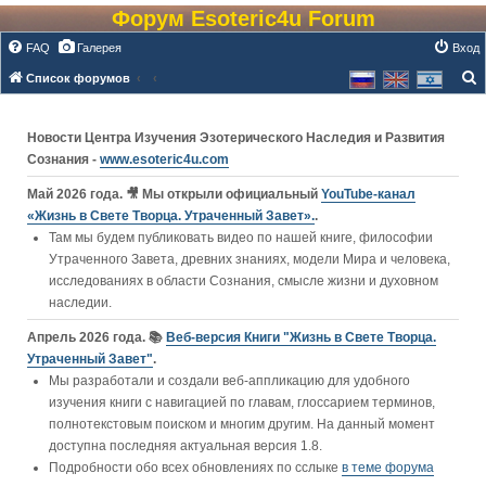
Форум Esoteric4u Forum
FAQ
Галерея
Вход
Список форумов
о
и
Новости Центра Изучения Эзотерического Наследия и Развития
с
Сознания -
www.esoteric4u.com
к
Май 2026 года. 🎥 Мы открыли официальный
YouTube‑канал
«Жизнь в Свете Творца. Утраченный Завет».
.
Там мы будем публиковать видео по нашей книге, философии
Утраченного Завета, древних знаниях, модели Мира и человека,
исследованиях в области Сознания, смысле жизни и духовном
наследии.
Апрель 2026 года. 📚
Веб-версия Книги "Жизнь в Свете Творца.
Утраченный Завет"
.
Мы разработали и создали веб-аппликацию для удобного
изучения книги c навигацией по главам, глоссарием терминов,
полнотекстовым поиском и многим другим. На данный момент
доступна последняя актуальная версия 1.8.
Подробности обо всех обновлениях по сслыке
в теме форума