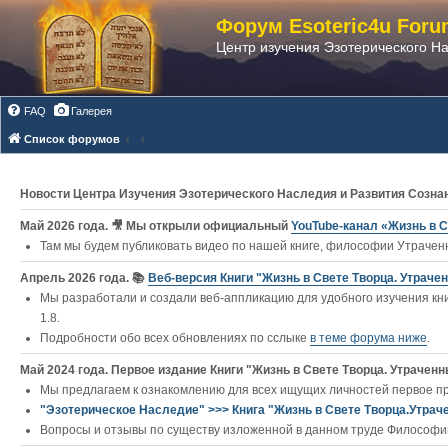
Форум Esoteric4u Foru
Центр изучения Эзотерического Н
FAQ
Галерея
Список форумов
Новости Центра Изучения Эзотерического Наследия и Развития Созна
Май 2026 года. 🎥 Мы открыли официальный
YouTube‑канал «Жизнь в С
Там мы будем публиковать видео по нашей книге, философии Утраченн
Апрель 2026 года. 📚
Веб-версия Книги "Жизнь в Свете Творца. Утраче
Мы разработали и создали веб-аппликацию для удобного изучения кни
1.8.
Подробности обо всех обновлениях по сслыке
в теме форума ниже
.
Май 2024 года. Первое издание Книги "Жизнь в Свете Творца. Утраченны
Мы предлагаем к ознакомлению для всех ищущих личностей первое п
"Эзотерическое Наследие" >>> Книга "Жизнь в Свете Творца.Утрач
Вопросы и отзывы по существу изложенной в данном труде Философии