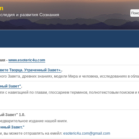
m
аследия и развития Сознания
ния -
www.esoteric4u.com
вете Творца. Утраченный Завет».
.
ого Завета, древних знаниях, модели Мира и человека, исследованиях в обл
нный Завет"
.
ги c навигацией по главам, глоссарием терминов, полнотекстовым поиском и
й Завет" 1.0.
редварительное издание нашей книги.
енный Завет."
, вы можете отправлять на емейл:
esoteric4u.com@gmail.com