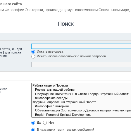
нашего сайта.
ам Философии Эзотерики, происходящему в современном Социальном мире, а 
Поиск
льтатах, и
-
для
Искать все слова
ом
|
для поиска
ения.
Искать любое слово/поиск с языком запросов
румах
.
Да
Нет
В названиях тем и текстах сообщений