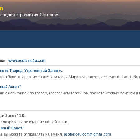
m
аследия и развития Сознания
ния -
www.esoteric4u.com
вете Творца. Утраченный Завет».
.
ого Завета, древних знаниях, модели Мира и человека, исследованиях в обл
нный Завет"
.
ги c навигацией по главам, глоссарием терминов, полнотекстовым поиском и
й Завет" 1.0.
редварительное издание нашей книги.
енный Завет."
, вы можете отправлять на емейл:
esoteric4u.com@gmail.com