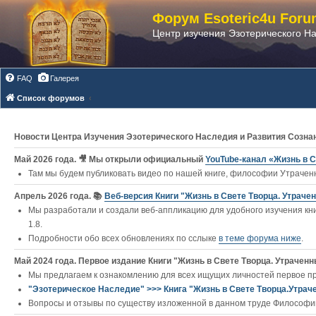
Форум Esoteric4u Foru
Центр изучения Эзотерического Н
FAQ
Галерея
Список форумов
Новости Центра Изучения Эзотерического Наследия и Развития Созна
Май 2026 года. 🎥 Мы открыли официальный
YouTube‑канал «Жизнь в С
Там мы будем публиковать видео по нашей книге, философии Утраченн
Апрель 2026 года. 📚
Веб-версия Книги "Жизнь в Свете Творца. Утраче
Мы разработали и создали веб-аппликацию для удобного изучения кни
1.8.
Подробности обо всех обновлениях по сслыке
в теме форума ниже
.
Май 2024 года. Первое издание Книги "Жизнь в Свете Творца. Утраченны
Мы предлагаем к ознакомлению для всех ищущих личностей первое п
"Эзотерическое Наследие" >>> Книга "Жизнь в Свете Творца.Утрач
Вопросы и отзывы по существу изложенной в данном труде Философии