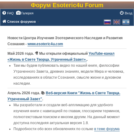
Форум Esoteric4u Forum
FAQ
Галерея
Вход
Список форумов
Новости Центра Изучения Эзотерического Наследия и Развития
Сознания -
www.esoteric4u.com
Май 2026 года. 🎥 Мы открыли официальный
YouTube‑канал
«Жизнь в Свете Творца. Утраченный Завет».
.
Там мы будем публиковать видео по нашей книге, философии
Утраченного Завета, древних знаниях, модели Мира и человека,
исследованиях в области Сознания, смысле жизни и духовном
наследии.
Апрель 2026 года. 📚
Веб-версия Книги "Жизнь в Свете Творца.
Утраченный Завет"
.
Мы разработали и создали веб-аппликацию для удобного
изучения книги c навигацией по главам, глоссарием терминов,
полнотекстовым поиском и многим другим. На данный момент
доступна последняя актуальная версия 1.8.
Подробности обо всех обновлениях по сслыке
в теме форума