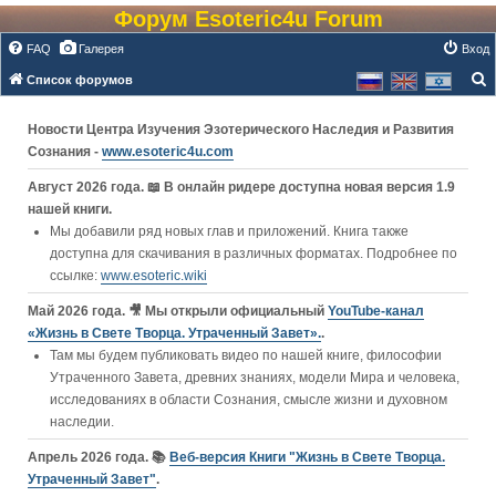
Форум Esoteric4u Forum
FAQ
Галерея
Вход
Список форумов
о
Новости Центра Изучения Эзотерического Наследия и Развития
и
Сознания -
www.esoteric4u.com
с
к
Август 2026 года. 📖 В онлайн ридере доступна новая версия 1.9
нашей книги.
Мы добавили ряд новых глав и приложений. Книга также
доступна для скачивания в различных форматах. Подробнее по
ссылке:
www.esoteric.wiki
Май 2026 года. 🎥 Мы открыли официальный
YouTube‑канал
«Жизнь в Свете Творца. Утраченный Завет».
.
Там мы будем публиковать видео по нашей книге, философии
Утраченного Завета, древних знаниях, модели Мира и человека,
исследованиях в области Сознания, смысле жизни и духовном
наследии.
Апрель 2026 года. 📚
Веб-версия Книги "Жизнь в Свете Творца.
Утраченный Завет"
.