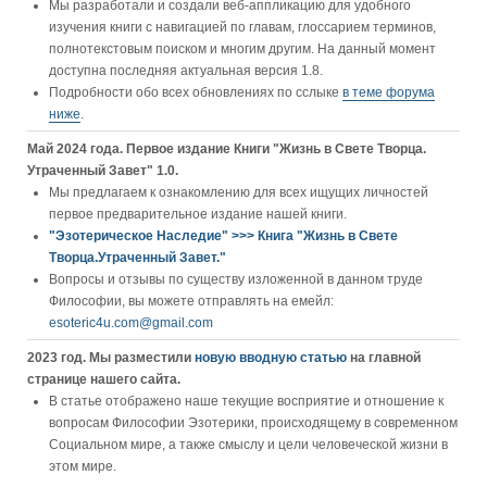
Мы разработали и создали веб-аппликацию для удобного
изучения книги c навигацией по главам, глоссарием терминов,
полнотекстовым поиском и многим другим. На данный момент
доступна последняя актуальная версия 1.8.
Подробности обо всех обновлениях по сслыке
в теме форума
ниже
.
Май 2024 года. Первое издание Книги "Жизнь в Свете Творца.
Утраченный Завет" 1.0.
Мы предлагаем к ознакомлению для всех ищущих личностей
первое предварительное издание нашей книги.
"Эзотерическое Наследие" >>> Книга "Жизнь в Свете
Творца.Утраченный Завет."
Вопросы и отзывы по существу изложенной в данном труде
Философии, вы можете отправлять на емейл:
esoteric4u.com@gmail.com
2023 год. Мы разместили
новую вводную статью
на главной
странице нашего сайта.
В статье отображено наше текущие восприятие и отношение к
вопросам Философии Эзотерики, происходящему в современном
Социальном мире, а также смыслу и цели человеческой жизни в
этом мире.