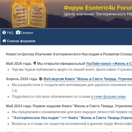
Форум Esoteric4u Foru
Центр изучения Эзотерического Н
FAQ
Галерея
Список форумов
Новости Центра Изучения Эзотерического Наследия и Развития Созна
Май 2026 года. 🎥 Мы открыли официальный
YouTube‑канал «Жизнь в С
Там мы будем публиковать видео по нашей книге, философии Утраченн
Апрель 2026 года. 📚
Веб-версия Книги "Жизнь в Свете Творца. Утраче
Мы разработали и создали веб-аппликацию для удобного изучения кни
1.8.
Подробности обо всех обновлениях по сслыке
в теме форума ниже
.
Май 2024 года. Первое издание Книги "Жизнь в Свете Творца. Утраченны
Мы предлагаем к ознакомлению для всех ищущих личностей первое п
"Эзотерическое Наследие" >>> Книга "Жизнь в Свете Творца.Утрач
Вопросы и отзывы по существу изложенной в данном труде Философии