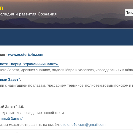
m
аследия и развития Сознания
ния -
www.esoteric4u.com
вете Творца. Утраченный Завет».
.
ого Завета, древних знаниях, модели Мира и человека, исследованиях в обл
нный Завет"
.
ги c навигацией по главам, глоссарием терминов, полнотекстовым поиском и
й Завет" 1.0.
редварительное издание нашей книги.
енный Завет."
, вы можете отправлять на емейл:
esoteric4u.com@gmail.com