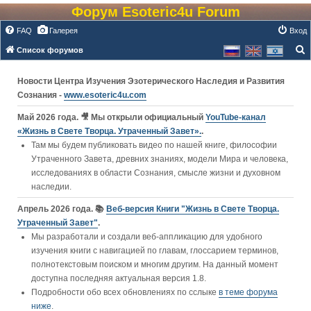
Форум Esoteric4u Forum
FAQ
Галерея
Вход
Список форумов
о
Новости Центра Изучения Эзотерического Наследия и Развития
и
Сознания -
www.esoteric4u.com
с
к
Май 2026 года. 🎥 Мы открыли официальный
YouTube‑канал
«Жизнь в Свете Творца. Утраченный Завет».
.
Там мы будем публиковать видео по нашей книге, философии
Утраченного Завета, древних знаниях, модели Мира и человека,
исследованиях в области Сознания, смысле жизни и духовном
наследии.
Апрель 2026 года. 📚
Веб-версия Книги "Жизнь в Свете Творца.
Утраченный Завет"
.
Мы разработали и создали веб-аппликацию для удобного
изучения книги c навигацией по главам, глоссарием терминов,
полнотекстовым поиском и многим другим. На данный момент
доступна последняя актуальная версия 1.8.
Подробности обо всех обновлениях по сслыке
в теме форума
ниже
.