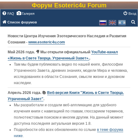
Форум Esoteric4u Forum
FAQ
Галерея
Вход
Список форумов
о
Новости Центра Изучения Эзотерического Наследия и Развития
и
Сознания -
www.esoteric4u.com
с
к
Май 2026 года. 🎥 Мы открыли официальный
YouTube‑канал
«Жизнь в Свете Творца. Утраченный Завет».
.
Там мы будем публиковать видео по нашей книге, философии
Утраченного Завета, древних знаниях, модели Мира и человека,
исследованиях в области Сознания, смысле жизни и духовном
наследии.
Апрель 2026 года. 📚
Веб-версия Книги "Жизнь в Свете Творца.
Утраченный Завет"
.
Мы разработали и создали веб-аппликацию для удобного
изучения книги c навигацией по главам, глоссарием терминов,
полнотекстовым поиском и многим другим. На данный момент
доступна последняя актуальная версия 1.8.
Подробности обо всех обновлениях по сслыке
в теме форума
ниже
.