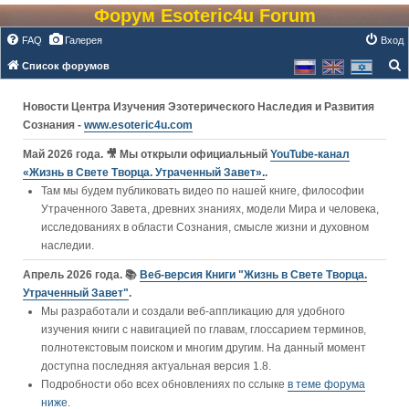
Форум Esoteric4u Forum
FAQ
Галерея
Вход
Список форумов
о
Новости Центра Изучения Эзотерического Наследия и Развития
и
Сознания -
www.esoteric4u.com
с
к
Май 2026 года. 🎥 Мы открыли официальный
YouTube‑канал
«Жизнь в Свете Творца. Утраченный Завет».
.
Там мы будем публиковать видео по нашей книге, философии
Утраченного Завета, древних знаниях, модели Мира и человека,
исследованиях в области Сознания, смысле жизни и духовном
наследии.
Апрель 2026 года. 📚
Веб-версия Книги "Жизнь в Свете Творца.
Утраченный Завет"
.
Мы разработали и создали веб-аппликацию для удобного
изучения книги c навигацией по главам, глоссарием терминов,
полнотекстовым поиском и многим другим. На данный момент
доступна последняя актуальная версия 1.8.
Подробности обо всех обновлениях по сслыке
в теме форума
ниже
.