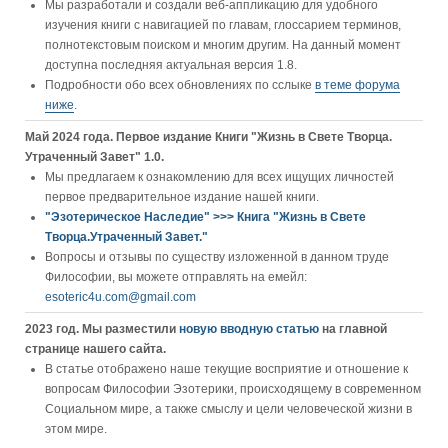
Мы разработали и создали веб-аппликацию для удобного
изучения книги c навигацией по главам, глоссарием терминов,
полнотекстовым поиском и многим другим. На данный момент
доступна последняя актуальная версия 1.8.
Подробности обо всех обновлениях по сслыке
в теме форума
ниже
.
Май 2024 года. Первое издание Книги "Жизнь в Свете Творца.
Утраченный Завет" 1.0.
Мы предлагаем к ознакомлению для всех ищущих личностей
первое предварительное издание нашей книги.
"Эзотерическое Наследие" >>> Книга "Жизнь в Свете
Творца.Утраченный Завет."
Вопросы и отзывы по существу изложенной в данном труде
Философии, вы можете отправлять на емейл:
esoteric4u.com@gmail.com
2023 год. Мы разместили
новую вводную статью
на главной
странице нашего сайта.
В статье отображено наше текущие восприятие и отношение к
вопросам Философии Эзотерики, происходящему в современном
Социальном мире, а также смыслу и цели человеческой жизни в
этом мире.