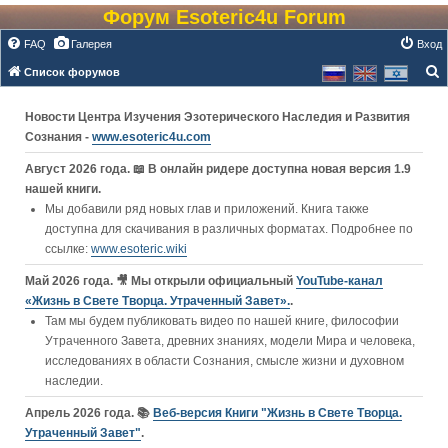
Форум Esoteric4u Forum
FAQ
Галерея
Вход
Список форумов
о
Новости Центра Изучения Эзотерического Наследия и Развития
и
Сознания -
www.esoteric4u.com
с
к
Август 2026 года. 📖 В онлайн ридере доступна новая версия 1.9
нашей книги.
Мы добавили ряд новых глав и приложений. Книга также
доступна для скачивания в различных форматах. Подробнее по
ссылке:
www.esoteric.wiki
Май 2026 года. 🎥 Мы открыли официальный
YouTube‑канал
«Жизнь в Свете Творца. Утраченный Завет».
.
Там мы будем публиковать видео по нашей книге, философии
Утраченного Завета, древних знаниях, модели Мира и человека,
исследованиях в области Сознания, смысле жизни и духовном
наследии.
Апрель 2026 года. 📚
Веб-версия Книги "Жизнь в Свете Творца.
Утраченный Завет"
.