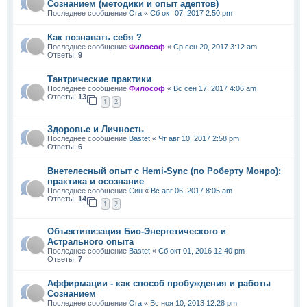
Сознанием (методики и опыт адептов)
Последнее сообщение
Ora
«
Сб окт 07, 2017 2:50 pm
Как познавать себя ?
Последнее сообщение
Философ
«
Ср сен 20, 2017 3:12 am
Ответы:
9
Тантрические практики
Последнее сообщение
Философ
«
Вс сен 17, 2017 4:06 am
Ответы:
13
1
2
Здоровье и Личность
Последнее сообщение
Bastet
«
Чт авг 10, 2017 2:58 pm
Ответы:
6
Внетелесный опыт с Hemi-Sync (по Роберту Монро):
практика и осознание
Последнее сообщение
Син
«
Вс авг 06, 2017 8:05 am
Ответы:
14
1
2
Объективизация Био-Энергетического и
Астрального опыта
Последнее сообщение
Bastet
«
Сб окт 01, 2016 12:40 pm
Ответы:
7
Аффирмации - как способ пробуждения и работы
Сознанием
Последнее сообщение
Ora
«
Вс ноя 10, 2013 12:28 pm