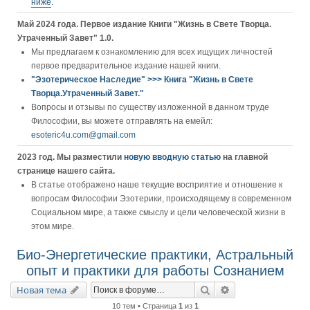
ниже
.
Май 2024 года. Первое издание Книги "Жизнь в Свете Творца.
Утраченный Завет" 1.0.
Мы предлагаем к ознакомлению для всех ищущих личностей
первое предварительное издание нашей книги.
"Эзотерическое Наследие" >>> Книга "Жизнь в Свете
Творца.Утраченный Завет."
Вопросы и отзывы по существу изложенной в данном труде
Философии, вы можете отправлять на емейл:
esoteric4u.com@gmail.com
2023 год. Мы разместили
новую вводную статью
на главной
странице нашего сайта.
В статье отображено наше текущие восприятие и отношение к
вопросам Философии Эзотерики, происходящему в современном
Социальном мире, а также смыслу и цели человеческой жизни в
этом мире.
Био-Энергетические практики, Астральный
опыт и практики для работы Сознанием
Поиск
Расширенный пои
Новая тема
10 тем • Страница
1
из
1