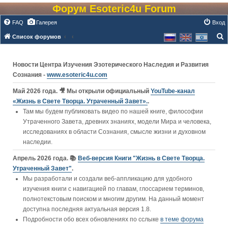
Форум Esoteric4u Forum
FAQ
Галерея
Вход
Список форумов
о
и
Новости Центра Изучения Эзотерического Наследия и Развития
с
Сознания -
www.esoteric4u.com
к
Май 2026 года. 🎥 Мы открыли официальный
YouTube‑канал
«Жизнь в Свете Творца. Утраченный Завет».
.
Там мы будем публиковать видео по нашей книге, философии
Утраченного Завета, древних знаниях, модели Мира и человека,
исследованиях в области Сознания, смысле жизни и духовном
наследии.
Апрель 2026 года. 📚
Веб-версия Книги "Жизнь в Свете Творца.
Утраченный Завет"
.
Мы разработали и создали веб-аппликацию для удобного
изучения книги c навигацией по главам, глоссарием терминов,
полнотекстовым поиском и многим другим. На данный момент
доступна последняя актуальная версия 1.8.
Подробности обо всех обновлениях по сслыке
в теме форума