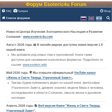
Форум Esoteric4u Forum
FAQ
Галерея
Вход
Список форумов
о
и
Новости Центра Изучения Эзотерического Наследия и Развития
с
Сознания -
www.esoteric4u.com
к
Август 2026 года. 📖 В онлайн ридере доступна новая версия 1.9
нашей книги.
Мы добавили ряд новых глав и приложений. Книга также
доступна для скачивания в различных форматах. Подробнее по
ссылке:
www.esoteric.wiki
Май 2026 года. 🎥 Мы открыли официальный
YouTube‑канал
«Жизнь в Свете Творца. Утраченный Завет».
.
Там мы будем публиковать видео по нашей книге, философии
Утраченного Завета, древних знаниях, модели Мира и человека,
исследованиях в области Сознания, смысле жизни и духовном
наследии.
Апрель 2026 года. 📚
Веб-версия Книги "Жизнь в Свете Творца.
Утраченный Завет"
.