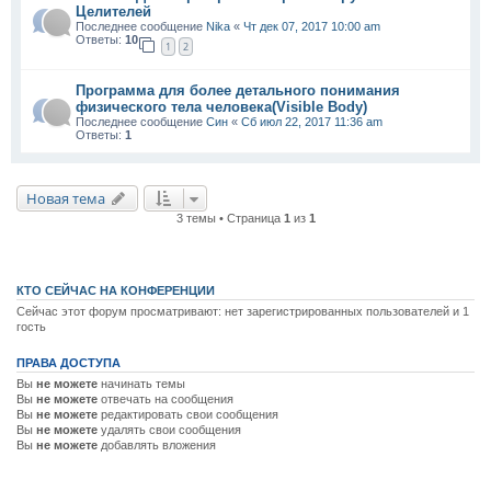
Целителей
Последнее сообщение
Nika
«
Чт дек 07, 2017 10:00 am
Ответы:
10
1
2
Программа для более детального понимания
физического тела человека(Visible Body)
Последнее сообщение
Син
«
Сб июл 22, 2017 11:36 am
Ответы:
1
Новая тема
3 темы • Страница
1
из
1
КТО СЕЙЧАС НА КОНФЕРЕНЦИИ
Сейчас этот форум просматривают: нет зарегистрированных пользователей и 1
гость
ПРАВА ДОСТУПА
Вы
не можете
начинать темы
Вы
не можете
отвечать на сообщения
Вы
не можете
редактировать свои сообщения
Вы
не можете
удалять свои сообщения
Вы
не можете
добавлять вложения