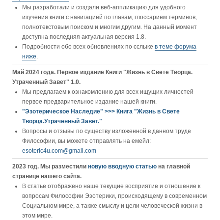
Мы разработали и создали веб-аппликацию для удобного
изучения книги c навигацией по главам, глоссарием терминов,
полнотекстовым поиском и многим другим. На данный момент
доступна последняя актуальная версия 1.8.
Подробности обо всех обновлениях по сслыке
в теме форума
ниже
.
Май 2024 года. Первое издание Книги "Жизнь в Свете Творца.
Утраченный Завет" 1.0.
Мы предлагаем к ознакомлению для всех ищущих личностей
первое предварительное издание нашей книги.
"Эзотерическое Наследие" >>> Книга "Жизнь в Свете
Творца.Утраченный Завет."
Вопросы и отзывы по существу изложенной в данном труде
Философии, вы можете отправлять на емейл:
esoteric4u.com@gmail.com
2023 год. Мы разместили
новую вводную статью
на главной
странице нашего сайта.
В статье отображено наше текущие восприятие и отношение к
вопросам Философии Эзотерики, происходящему в современном
Социальном мире, а также смыслу и цели человеческой жизни в
этом мире.