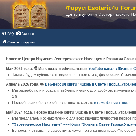
Форум Esoteric4u Foru
Центр изучения Эзотерического Н
FAQ
Галерея
Список форумов
Новости Центра Изучения Эзотерического Наследия и Развития Созна
Май 2026 года. 🎥 Мы открыли официальный
YouTube‑канал «Жизнь в С
Там мы будем публиковать видео по нашей книге, философии Утраченн
Апрель 2026 года. 📚
Веб-версия Книги "Жизнь в Свете Творца. Утраче
Мы разработали и создали веб-аппликацию для удобного изучения кни
1.8.
Подробности обо всех обновлениях по сслыке
в теме форума ниже
.
Май 2024 года. Первое издание Книги "Жизнь в Свете Творца. Утраченны
Мы предлагаем к ознакомлению для всех ищущих личностей первое п
"Эзотерическое Наследие" >>> Книга "Жизнь в Свете Творца.Утрач
Вопросы и отзывы по существу изложенной в данном труде Философии