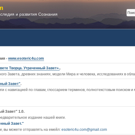
m
аследия и развития Сознания
ния -
www.esoteric4u.com
вете Творца. Утраченный Завет».
.
ого Завета, древних знаниях, модели Мира и человека, исследованиях в обл
нный Завет"
.
ги c навигацией по главам, глоссарием терминов, полнотекстовым поиском и
й Завет" 1.0.
редварительное издание нашей книги.
енный Завет."
, вы можете отправлять на емейл:
esoteric4u.com@gmail.com