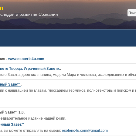
m
аследия и развития Сознания
ния -
www.esoteric4u.com
вете Творца. Утраченный Завет».
.
ого Завета, древних знаниях, модели Мира и человека, исследованиях в обл
нный Завет"
.
ги c навигацией по главам, глоссарием терминов, полнотекстовым поиском и
й Завет" 1.0.
редварительное издание нашей книги.
енный Завет."
, вы можете отправлять на емейл:
esoteric4u.com@gmail.com