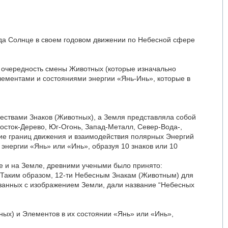
огда Солнце в своем годовом движении по Небесной сфере
т очередность смены Животных (которые изначально
лементами и состояниями энергии «Янь-Инь», которые в
чествами Знаков (Животных), а Земля представляла собой
Восток-Дерево, Юг-Огонь, Запад-Металл, Север-Вода-,
ние границ движения и взаимодействия полярных Энергий
энергии «Янь» или «Инь», образуя 10 знаков или 10
се и на Земле, древними учеными было принято:
 Таким образом, 12-ти Небесным Знакам (Животным) для
язанных с изображением Земли, дали название “Небесных
ных) и Элементов в их состоянии «Янь» или «Инь»,