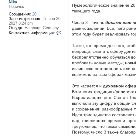
и
Nika
Нумерологическое значение 201
е
Новичок
текущего года.
Сообщения:
20
Зарегистрирован:
Пн янв 30,
Число 3 – очень
динамичное ч
2017 8:24 pm
Откуда:
Hamburg, Germany
давних желаний. Всё, чего ране
К
Контактная информация:
этом году будет реализовать г
о
н
Также, это время для того, что
т
а
поприще, сменить сферу деятел
к
беспрепятственно обучаться вс
т
пробовать новые методы, новый
н
излишнюю осторожность или дол
а
я
возможно во всех сферах жизни
и
н
Это касается и
духовной сфе
ф
о
Во многих традициях/религиях
р
В христианстве есть Святая Тр
м
включали эту цифру в общий сч
а
и сохранения; разнообразные т
ц
и
Идея триендинства составляет 
я
пар; триединство времени: прош
п
треугольник, что также символи
о
Поэтому, число 3 также благоп
л