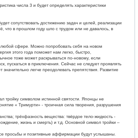
а
ристика числа 3 и будет определять характеристики
ч
а
л
у
 будет сопутствовать достижению задач и целей, реализации
ё, что в прошлом году шло с трудом или не давалось, в
в любой сфере. Можно попробовать себя на новом
ргия этого года поможет нам легко, быстро,
вычное тоже может раскрываться по-новому, если
ск, пускаться в приключения. Сейчас не следует проявлять
ет значительно легче преодолевать препятствия. Развитие
тал тройку символом истинной святости. Японцы не
онятие « Тримурти» - троичная сила творения, разрушения
нства; трёхфазность вещества: твёрдое тело-жидкость -
рождение, жизнь и смерть) и т.д. Основной символ тройки –
 все просьбы и позитивные аффирмации будут услышаны.