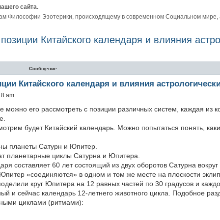
нашего сайта.
ам Философии Эзотерики, происходящему в современном Социальном мире, а 
с позиции Китайского календаря и влияния астр
ый поиск
Сообщение
зиции Китайского календаря и влияния астрологическ
18 am
е можно его рассмотреть с позиции различных систем, каждая из к
е.
отрим будет Китайский календарь. Можно попытаться понять, как
ны планеты Сатурн и Юпитер.
жат планетарные циклы Сатурна и Юпитера.
аря составляет 60 лет состоящий из двух оборотов Сатурна вокруг
 Юпитер «соединяются» в одном и том же месте на плоскости эклип
оделили круг Юпитера на 12 равных частей по 30 градусов и кажд
ый и сейчас календарь 12-летнего животного цикла. Подобное разд
нными циклами (ритмами):