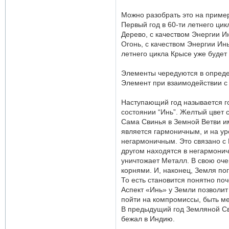
л
я
Можно разобрать это на приме
Д
Первый год в 60-ти летнего цик
а
Дерево, с качеством Энергии Ин
н
Огонь, с качеством Энергии Инь
и
э
летнего цикла Крысе уже будет
л
ь
Элементы чередуются в опреде
Элемент при взаимодействии с
Наступающий год называется го
состоянии “Инь”. Желтый цвет
Сама Свинья в Земной Ветви и
является гармоничным, и на ур
негармоничным. Это связано с
другом находятся в негармони
уничтожает Металл. В свою оче
корнями. И, наконец, Земля по
То есть становится понятно по
Аспект «Инь» у Земли позволит
пойти на компромиссы, быть м
В предыдущий год Земляной Сви
бежал в Индию.