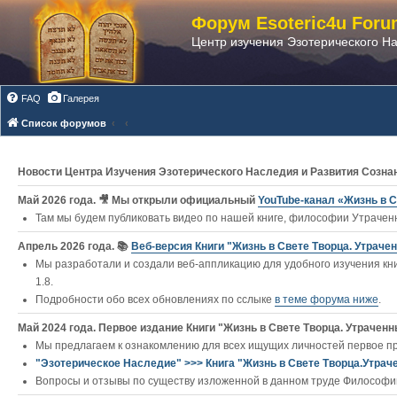
Форум Esoteric4u Foru
Центр изучения Эзотерического Н
FAQ
Галерея
Список форумов
Новости Центра Изучения Эзотерического Наследия и Развития Созна
Май 2026 года. 🎥 Мы открыли официальный
YouTube‑канал «Жизнь в С
Там мы будем публиковать видео по нашей книге, философии Утраченн
Апрель 2026 года. 📚
Веб-версия Книги "Жизнь в Свете Творца. Утраче
Мы разработали и создали веб-аппликацию для удобного изучения кни
1.8.
Подробности обо всех обновлениях по сслыке
в теме форума ниже
.
Май 2024 года. Первое издание Книги "Жизнь в Свете Творца. Утраченны
Мы предлагаем к ознакомлению для всех ищущих личностей первое п
"Эзотерическое Наследие" >>> Книга "Жизнь в Свете Творца.Утрач
Вопросы и отзывы по существу изложенной в данном труде Философии