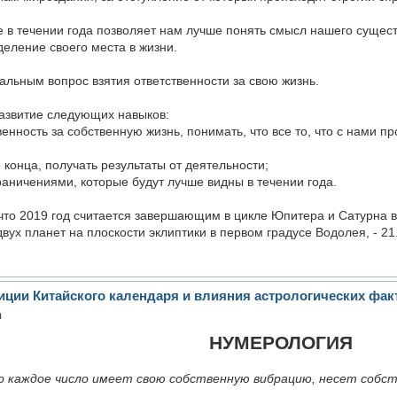
 в течении года позволяет нам лучше понять смысл нашего существо
еление своего места в жизни.
уальным вопрос взятия ответственности за свою жизнь.
азвитие следующих навыков:
венность за собственную жизнь, понимать, что все то, что с нами 
 конца, получать результаты от деятельности;
граничениями, которые будут лучше видны в течении года.
 что 2019 год считается завершающим в цикле Юпитера и Сатурна 
вух планет на плоскости эклиптики в первом градусе Водолея, - 21
озиции Китайского календаря и влияния астрологических фа
m
НУМЕРОЛОГИЯ
 каждое число имеет свою собственную вибрацию, несет собст