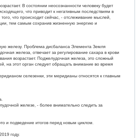
озрастает. В состоянии неосознанности человеку будет
сходящего, что приводит к негативным последствиям в
 того, что происходит сейчас, - отслеживание мыслей,
ации, тем самым сохранив жизненную энергию и
ную железу. Проблема дисбаланса Элемента Земля
очная железа, отвечает за регулирование сахара в крови
левания возрастает. Поджелудочная железа, это сложный
й, на этот орган следует обращать внимание во время
меридианом селезенки, эти меридианы относятся к главным
а.
лудочной железе, - более внимательно следить за
это и подведение итогов перед новым циклом.
2019 году.