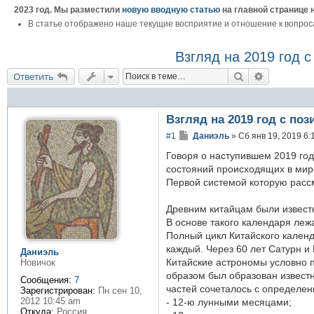
2023 год. Мы разместили
новую вводную статью
на главной странице 
В статье отображено наше текущие восприятие и отношение к вопрос
Взгляд на 2019 год 
Поиск
Расширенн
Ответить
Взгляд на 2019 год с по
С
#1
Даниэль
»
Сб янв 19, 2019 6:
о
о
Говоря о наступившем 2019 год
б
состояний происходящих в мир
щ
Первой системой которую рассм
е
н
и
Древним китайцам были извест
е
В основе такого календаря ле
Полный цикл Китайского календ
каждый. Через 60 лет Сатурн и
Даниэль
Китайские астрономы условно п
Новичок
образом был образован известн
Сообщения:
7
частей сочеталось с определе
Зарегистрирован:
Пн сен 10,
2012 10:45 am
- 12-ю лунными месяцами;
Откуда:
Россия