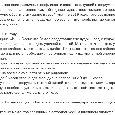
зникновение различных конфликтов и сложных ситуаций в социуме в
иональное состояние, самообладание, адекватное восприятие прои
ужно обратить внимание в своей жизни в 2019 году, - это осознание
вовлечься в негатив, неадекватное восприятие, конфликтные ситу
 созидание.
 2019 году.
ицине «Инь» Элемента Земля представляет желудок и поджелудоч
й пищеварения, с поджелудочной железой. Мы знаем, что поджелуд
то ее слабость может вызвать диабет. Риск такого серьезного забо
ме и для него необходима постоянная подпитка жизненной энергие
ния.
елудок, и поджелудочная железа связаны с меридианом желудка и 
ненной энергии в теле человека.
 на время активности этих меридианов:
до 9 часов утра, а для меридиана селезенки с 9 до 11 часов.
лучше не перегружать тяжелой пищей, пищей с содержанием сахар
дует особенно уделить внимание пищеварительной системе, подже
ального фона - Астрального Тела.
й 12- летний цикл Юпитера в Китайском календаре, в своем роде 
колько моментов связанных с астрологическим влиянием планет в 