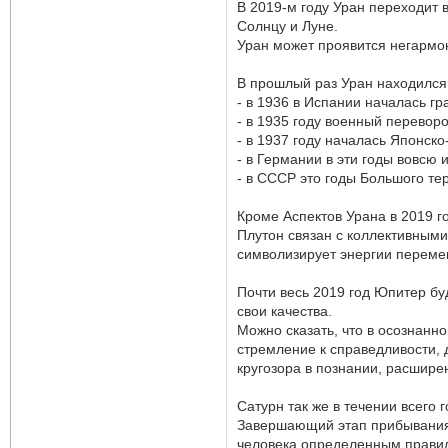
В 2019-м году Уран переходит 
Солнцу и Луне.
Уран может проявится негармо
В прошлый раз Уран находился 
- в 1936 в Испании началась г
- в 1935 году военный переворо
- в 1937 году началась Японско
- в Германии в эти годы вовсю
- в СССР это годы Большого те
Кроме Аспектов Урана в 2019 г
Плутон связан с коллективными
символизирует энергии перемен
Почти весь 2019 год Юпитер бу
свои качества.
Можно сказать, что в осознанн
стремление к справедливости, 
кругозора в познании, расшире
Сатурн так же в течении всего 
Завершающий этап прибывания С
человека определенным правила