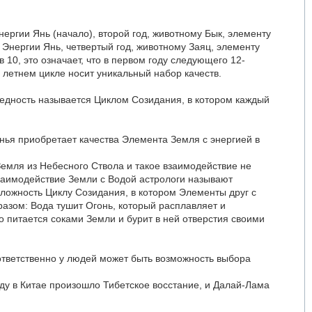
нергии Янь (начало), второй год, животному Бык, элементу
м Энергии Янь, четвертый год, животному Заяц, элементу
 10, это означает, что в первом году следующего 12-
и летнем цикле носит уникальный набор качеств.
едность называется Циклом Созидания, в котором каждый
инья приобретает качества Элемента Земля с энергией в
емля из Небесного Ствола и такое взаимодействие не
взаимодействие Земли с Водой астрологи называют
ложность Циклу Созидания, в котором Элементы друг с
азом: Вода тушит Огонь, который расплавляет и
о питается соками Земли и бурит в ней отверстия своими
оответственно у людей может быть возможность выбора
оду в Китае произошло Тибетское восстание, и Далай-Лама