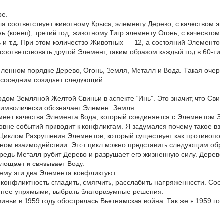
ре.
ла соответствует животному Крыса, элементу Дерево, с качеством э
ь (конец), третий год, животному Тигр элементу Огонь, с качесвто
 и т.д. При этом количество Животных — 12, а состояний Элементов
 соответствовать другой Элемент, таким образом каждый год в 60-т
ленном порядке Дерево, Огонь, Земля, Металл и Вода. Такая очер
 соседним созидает следующий.
дом Земляной Желтой Свиньи в аспекте “Инь”. Это значит, что Св
 символически обозначает Элемент Земля.
меет качества Элемента Вода, который соединяется с Элементом З
овне событий приводит к конфликтам. Я задумался почему такое 
 Циклом Разрушения Элементов, который существует как противопо
чном взаимодействии. Этот цикл можно представить следующим обр
редь Металл рубит Дерево и разрушает его жизненную силу. Дерев
глощает и связывает Воду.
чему эти два Элемента конфликтуют.
 конфликтность сгладить, смягчить, расслабить напряженности. С
енее упрямыми, выбрать благоразумные решения.
ньи в 1959 году обострилась Вьетнамская война. Так же в 1959 г