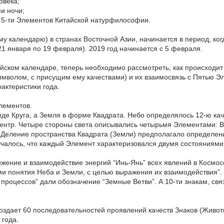
овека;
ми ночи;
 5-ти Элементов Китайской натурфилософии.
му календарю) в странах Восточной Азии, начинается в период, к
21 января по 19 февраля). 2019 год начинается с 5 февраля.
айском календаре, теперь необходимо рассмотреть, как происходи
мволом, с присущим ему качествами) и их взаимосвязь с Пятью Э
актеристики года.
лементов.
иде Круга, а Земля в форме Квадрата. Небо определялось 12-ю ка
 центр. Четыре стороны света описывались четырьмя Элементами: 
. Деление пространства Квадрата (Земли) предполагало определе
чалось, что каждый Элемент характеризовался двумя состояниями 
жение и взаимодействие энергий “Инь-Янь” всех явлений в Космо
ми понятия Неба и Земли, с целью выражения их взаимодействия”.
процессов” дали обозначение “Земные Ветви”. А 10-ти знакам, св
создает 60 последовательностей проявлений качеств Знаков (Живот
 года.