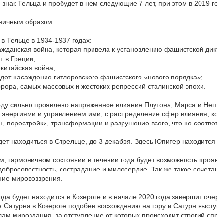
в знак Тельца и пробудет в нем следующие 7 лет, при этом в 2019 
ничным образом.
в Тельце в 1934-1937 годах:
ражданская война, которая привела к установлению фашистской дик
т в Греции;
-китайская война;
 идет насаждение гитлеровского фашистского «нового порядка»;
ррора, самых массовых и жестоких репрессий сталинской эпохи.
оду сильно проявлено напряженное влияние Плутона, Марса и Неп
 энергиями и управлением ими, с распределение сфер влияния, кон
, перестройки, трансформации и разрушение всего, что не соотве
дет находиться в Стрельце, до 3 декабря. Здесь Юпитер находится 
ом, гармоничном состоянии в течении года будет возможность прояв
добросовестность, сострадание и милосердие. Так же такое соче
ние мировоззрения.
года будет находится в Козероге и в начале 2020 года завершит оче
атурна в Козероге подобен восхождению на гору и Сатурн выступ
м мироздания, за отступление от которых происходит строгий спр