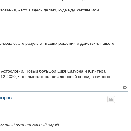
вания, - что я здесь делаю, куда иду, каковы мои
произошло, это результат наших решений и действий, нашего
в Астрологии. Новый большой цикл Сатурна и Юпитера
.12.2020, что намекает на начало новой эпохи, возможно
В
е
р
кторов
н
у
т
ь
с
я
к
венный эмоциональный заряд.
н