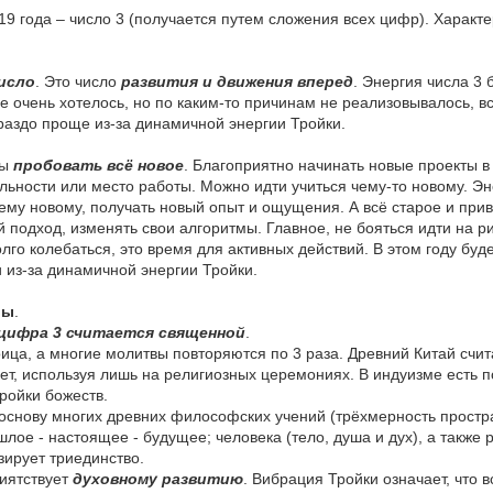
9 года – число 3 (получается путем сложения всех цифр). Характе
исло
. Это число
развития и движения вперед
. Энергия числа 3
е очень хотелось, но по каким-то причинам не реализовывалось, вс
ораздо проще из-за динамичной энергии Тройки.
бы
пробовать всё новое
. Благоприятно начинать новые проекты 
ьности или место работы. Можно идти учиться чему-то новому. Эне
ему новому, получать новый опыт и ощущения. А всё старое и при
 подход, изменять свои алгоритмы. Главное, не бояться идти на ри
го колебаться, это время для активных действий. В этом году буд
 из-за динамичной энергии Тройки.
ры
.
цифра 3 считается священной
.
оица, а многие молитвы повторяются по 3 раза. Древний Китай счи
ет, используя лишь на религиозных церемониях. В индуизме есть п
ройки божеств.
основу многих древних философских учений (трёхмерность простра
лое - настоящее - будущее; человека (тело, душа и дух), а также 
зирует триединство.
риятствует
духовному развитию
. Вибрация Тройки означает, что