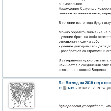
внимательнее.
Нахождение Сатурна в Козероге
главные жизненные цели, опред
В течении всего года будет акт
Можно обратить внимание на р
- умение брать на себя ответст
отношения к самим себе;
- умение доводить свои дела до
- разобраться со страхами и о
В завершении нужно отметить,
начинается с соединения этих д
связанной с эпохой Водолея..
Re: Взгляд на 2019 год с п
С
#2
Nika
»
Пт янв 25, 2019 3:48 p
о
о
б
щ
е
Нумерология утверждает, что
н