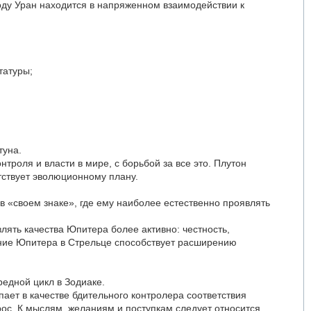
году Уран находится в напряженном взаимодействии к
татуры;
туна.
троля и власти в мире, с борьбой за все это. Плутон
тствует эволюционному плану.
в «своем знаке», где ему наиболее естественно проявлять
лять качества Юпитера более активно: честность,
тание Юпитера в Стрельце способствует расширению
редной цикл в Зодиаке.
ает в качестве бдительного контролера соответствия
ос. К мыслям, желаниям и поступкам следует относится