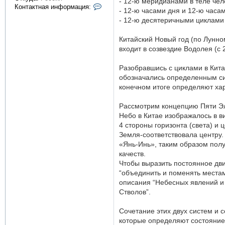
- 12-ю меридианами в теле чел
К
Контактная информация:
- 12-ю часами дня и 12-ю часа
о
- 12-ю десятеричными циклами
н
т
а
Китайский Новый год (по Лунно
к
входит в созвездие Водолея (с 
т
н
а
Разобравшись с циклами в Кит
я
обозначались определенным си
и
конечном итоге определяют хар
н
ф
о
Рассмотрим концепцию Пяти Э
р
Небо в Китае изображалось в в
м
4 стороны горизонта (света) и
а
ц
Земля-соответствовала центру
и
«Янь-Инь», таким образом полу
я
качеств.
п
Чтобы выразить постоянное дви
о
л
“объединить и поменять места
ь
описания “Небесных явлений и 
з
Стволов”.
о
в
а
Сочетание этих двух систем и 
т
которые определяют состояние
е