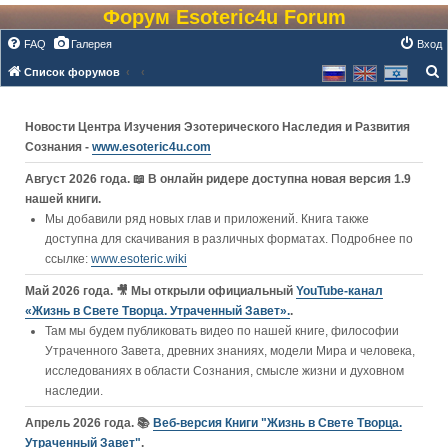
Форум Esoteric4u Forum
FAQ
Галерея
Вход
Список форумов
о
и
Новости Центра Изучения Эзотерического Наследия и Развития
с
Сознания -
www.esoteric4u.com
к
Август 2026 года. 📖 В онлайн ридере доступна новая версия 1.9
нашей книги.
Мы добавили ряд новых глав и приложений. Книга также
доступна для скачивания в различных форматах. Подробнее по
ссылке:
www.esoteric.wiki
Май 2026 года. 🎥 Мы открыли официальный
YouTube‑канал
«Жизнь в Свете Творца. Утраченный Завет».
.
Там мы будем публиковать видео по нашей книге, философии
Утраченного Завета, древних знаниях, модели Мира и человека,
исследованиях в области Сознания, смысле жизни и духовном
наследии.
Апрель 2026 года. 📚
Веб-версия Книги "Жизнь в Свете Творца.
Утраченный Завет"
.