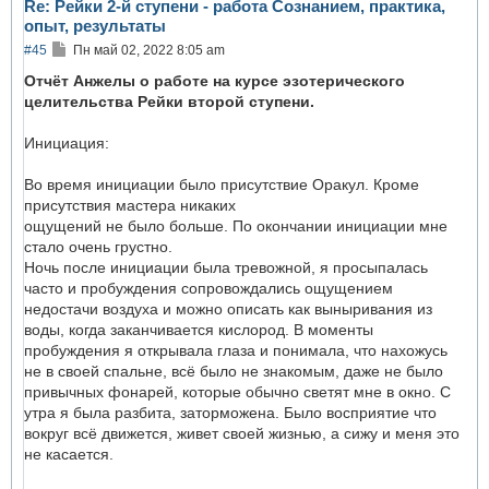
Re: Рейки 2-й ступени - работа Сознанием, практика,
с
опыт, результаты
я
к
С
#45
Пн май 02, 2022 8:05 am
н
о
а
о
Отчёт Анжелы о работе на курсе эзотерического
ч
б
целительства Рейки второй ступени.
а
щ
л
е
у
н
Инициация:
и
е
Во время инициации было присутствие Оракул. Кроме
присутствия мастера никаких
ощущений не было больше. По окончании инициации мне
стало очень грустно.
Ночь после инициации была тревожной, я просыпалась
часто и пробуждения сопровождались ощущением
недостачи воздуха и можно описать как выныривания из
воды, когда заканчивается кислород. В моменты
пробуждения я открывала глаза и понимала, что нахожусь
не в своей спальне, всё было не знакомым, даже не было
привычных фонарей, которые обычно светят мне в окно. С
утра я была разбита, заторможена. Было восприятие что
вокруг всё движется, живет своей жизнью, а сижу и меня это
не касается.