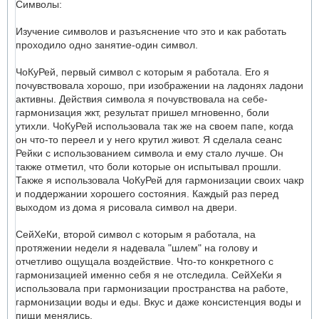
Символы:
Изучение символов и разъяснение что это и как работать
проходило одно занятие-один символ.
ЧоКуРей, первый символ с которым я работала. Его я
почувствовала хорошо, при изображении на ладонях ладони
активны. Действия символа я почувствовала на себе-
гармонизация жкт, результат пришел мгновенно, боли
утихли. ЧоКуРей использовала так же на своем папе, когда
он что-то переел и у него крутил живот. Я сделала сеанс
Рейки с использованием символа и ему стало лучше. Он
также отметил, что боли которые он испытывал прошли.
Также я использовала ЧоКуРей для гармонизации своих чакр
и поддержании хорошего состояния. Каждый раз перед
выходом из дома я рисовала символ на двери.
СейХеКи, второй символ с которым я работала, на
протяжении недели я надевала "шлем" на голову и
отчетливо ощущала воздействие. Что-то конкретного с
гармонизацией именно себя я не отследила. СейХеКи я
использовала при гармонизации пространства на работе,
гармонизации воды и еды. Вкус и даже консистенция воды и
пищи менялись.