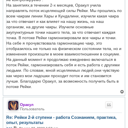
На занятиях,в течении 2-х месяцев, Оракул учила
направлять поток исцеляющей силы Рейки. Мы прошлись по
всем чакрам линии Хары и Кундалини, изучили какая чакра
за что отвечает и как влияет на нашу жизнь, на наш
организм, на другие чакры. Изучили основные
акупунктурные точки нашего тела, за что отвечает каждая
точка. В потоке Рейки гармонизировали все чакры и точки.
На себе я прочувствовала гармонизацию чакр, это
отобразилось не только на физическом состоянии тела, но и
изменения произошли в моем взаимоотношении в социуме.
На данный момент я продолжаю ежедневно включаться в
поток Рейки, гармонизировать себя и есть работа с другими
людьми. По словам, мной исцеляемых людей,они чувствую
как через мои ладошки проходит поток и им становится
лучше. Благодарю Оракул, за возможность получить быть в
потоке Рейки.
В
е
р
н
Оракул
у
Пользователь
т
ь
Re: Рейки 2-й ступени - работа Сознанием, практика,
с
опыт, результаты
я
к