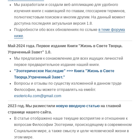
Мы разработали и создали веб-аппликацию для удобного
изучения книги c навигацией по главам, глоссарием терминов,
полнотекстовым поиском и многим другим. На данный момент
доступна последняя актуальная версия 1.8.
Подробности обо всех обновлениях по сслыке
в теме форума
ниже
.
Май 2024 года. Первое издание Книги "Жизнь в Свете Творца.
Утраченный Завет" 1.0.
Мы предлагаем к ознакомлению для всех ищущих личностей
первое предварительное издание нашей книги.
"Эзотерическое Наследие" >>> Книга "Жизнь в Свете
Творца.Утраченный Завет."
Вопросы и отзывы по существу изложенной в данном труде
Философии, вы можете отправлять на емейл:
esoteric4u.com@gmail.com
2023 год. Мы разместили
новую вводную статью
на главной
странице нашего сайта.
В статье отображено наше текущие восприятие и отношение к
вопросам Философии Эзотерики, происходящему в современном
Социальном мире, а также смыслу и цели человеческой жизни в
этом мире.