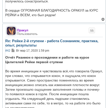
получилось сонастроиться.
В сердце ОГРОМНАЯ БЛАГОДАРНОСТЬ ОРАКУЛ за КУРС
РЕЙКИ и ВСЕМ, кто был рядом!
В
е
р
н
Оракул
у
Пользователь
т
ь
Re: Рейки 2-й ступени - работа Сознанием, практика,
с
опыт, результаты
я
к
С
#42
Вт мар 17, 2020 1:59 pm
н
о
а
о
Отчёт Рианнон о прохождении и работе на курсе
ч
б
Целителей Рейки первой ступени
а
щ
л
е
у
н
Во время инициации я чувствовала всё,что говорила Оракул,
и
при словах, что открывается кокон, я ощущала,что кокон
е
открывается. Само пространство поменялось во время
инициации,можно описать как изменения плотности вокруг.
Затем произошло ощущение заполнения головы и почему-
то появился комок в горле. После инициации пошла
отдыхать. На следующий день ладошки становились
активными сами по себе, то в метро, то на работе это было
не контролируемо .