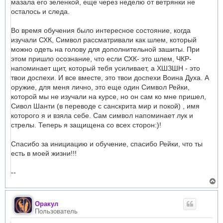
мазала его зеленкой, еще через неделю от ветрянки не
осталось и следа.
Во время обучения было интересное состояние, когда
изучали СХК, Символ рассматривали как шлем, который
можно одеть на голову для дополнительной зашиты. При
этом пришло осознание, что если СХК- это шлем, ЧКР-
напоминает щит, который тебя усиливает, а ХШЗШН - это
твои доспехи. И все вместе, это твои доспехи Воина Духа. А
оружие, для меня лично, это еще один Символ Рейки,
которой мы не изучали на курсе, но он сам ко мне пришел,
Сивол Шанти (в переводе с санскрита мир и покой) , имя
которого я и взяла себе. Сам символ напоминает лук и
стрелы. Теперь я защищена со всех сторон:)!
Спасибо за инициацию и обучение, спасибо Рейки, что ты
есть в моей жизни!!!
--
В
е
р
н
Оракул
у
Пользователь
т
ь