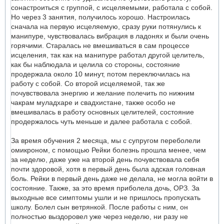
сонастроиться с группой, с исцеляемыми, работала с собой.
Но через 3 занятия, получилось хорошо. Настроилась
сначала на первую исцеляемую, сразу руки потянулись к
манипуре, чувствовалась вибрация в ладонях и были очень
горячими. Старалась не вмешиваться в сам процессе
исцеления, так как на манипуре работал другой целитель,
как бы наблюдала и целила со стороны, состояние
продержала около 10 минут, потом переключилась на
работу с собой. Со второй исцеляемой, так же
почувствовала энергию и желание полечить по нижним
чакрам муладхаре и свадхистане, также особо не
вмешивалась в работу основных целителей, состояние
продержалось чуть меньше и далее работала с собой.
За время обучения 2 месяца, мы с супругом переболели
омикроном, с помощью Рейки болезнь прошла менее, чем
за неделю, даже уже на второй день почувствовала себя
почти здоровой, хотя в первый день была адская головная
боль. Рейки в первый день даже не делала, не могла войти в
состояние. Также, за это время приболела дочь, ОРЗ. За
выходные все симптомы ушли и не пришлось пропускать
школу. Болел сын ветрянкой. После работы с ним, он
полностью выздоровел уже через неделю, ни разу не