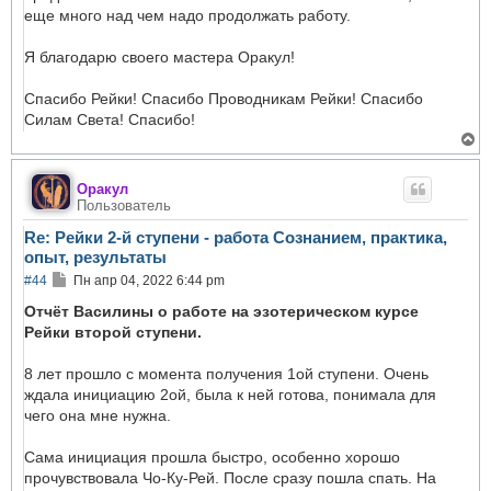
еще много над чем надо продолжать работу.
Я благодарю своего мастера Оракул!
Спасибо Рейки! Спасибо Проводникам Рейки! Спасибо
Силам Света! Спасибо!
В
е
р
н
Оракул
у
Пользователь
т
ь
Re: Рейки 2-й ступени - работа Сознанием, практика,
с
опыт, результаты
я
к
С
#44
Пн апр 04, 2022 6:44 pm
н
о
а
о
Отчёт Василины о работе на эзотерическом курсе
ч
б
Рейки второй ступени.
а
щ
л
е
у
н
8 лет прошло с момента получения 1ой ступени. Очень
и
ждала инициацию 2ой, была к ней готова, понимала для
е
чего она мне нужна.
Сама инициация прошла быстро, особенно хорошо
прочувствовала Чо-Ку-Рей. После сразу пошла спать. На