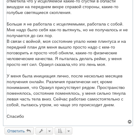
отметила что у исцеляемой какие-то сгустки в области
вишудхи на переднем вихре справой стороны, какие-то
голубые светящиеся скопления.
Больше я не работала с исцеляемыми, работала с собой.
Мне надо было себя как-то вытянуть, но не получалось и не
получается до сих пор.
В связи с войной, моя состояние упало ниже плинтуса и на
передний план для меня вышло просто надо с кем-то
поговорить и просто чтоб обняли, какие-то физические
человеческие качества. Я пыталась делать рейки, у меня
просто нет сил. Оракул сказала,что это лень моя.
У меня была инициация лично, после несколько месяцев
получения онлайн. Различия практически нет, кроме
понимания, что Оракул присутствует рядом. Пространство
поменялось, состояние поменялось, у меня сильно тянула
левая часть тела вниз. Сейчас работаю самостоятельно с
собой, пытаюсь утром, но чаще это происходит днем.
Спасибо
В
е
р
Ответить
н