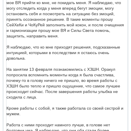
мое ВЯ прийти ко мне, не покидать меня. Я наблюдаю, что
могу отследить когда у меня вперед бегут эмоции, могу
остановить себя и посмотреть на ситуацию без эмоций,
принять осознанное решение. В такие моменты прошу
СейХеКи и ЧоКуРей заполнить мой кокон, и после очищения
и гармонизации прошу мое ВЯ и Силы Света помочь,
защитить, направить меня.
Я наблюдаю, что ко мне приходят решения, подсказанные
интуицией, которыми в последствии я остаюсь очень
довольна.
На занятии 13 февраля познакомились с ХЗШН. Оракул
попросила вспомнить моменты когда я была счастлива,
почему-то в голову ничего не пришло, во время работы с
ХЗШН было тепло и пришло ощущение, что самое лучшее
происходит сейчас. После завершения работы улыбка не
сходила с лица.
Кроме работы с собой, я также работала со своей сестрой и
мужем.
Работа с ними проходит намного лучше, в голове нет
болтовни ума. Я наблюдаю, что они оба стали более