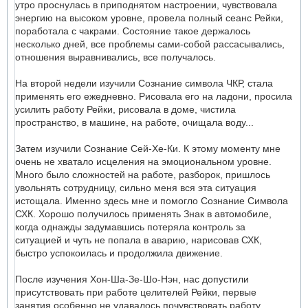
утро проснулась в приподнятом настроении, чувствовала
энергию на высоком уровне, провела полный сеанс Рейки,
поработала с чакрами. Состояние такое держалось
несколько дней, все проблемы сами-собой рассасывались,
отношения выравнивались, все получалось.
На второй недели изучили Сознание символа ЧКР, стала
применять его ежедневно. Рисовала его на ладони, просила
усилить работу Рейки, рисовала в доме, чистила
пространство, в машине, на работе, очищала воду...
Затем изучили Сознание Сей-Хе-Ки. К этому моменту мне
очень не хватало исцеления на эмоциональном уровне.
Много было сложностей на работе, разборок, пришлось
увольнять сотрудницу, сильно меня вся эта ситуация
истощала. Именно здесь мне и помогло Сознание Символа
СХК. Хорошо получилось применять Знак в автомобиле,
когда однажды задумавшись потеряла контроль за
ситуацией и чуть не попала в аварию, нарисовав СХК,
быстро успокоилась и продолжила движение.
После изучения Хон-Ша-Зе-Шо-Нэн, нас допустили
присутствовать при работе целителей Рейки, первые
занятия особенно не удавалось почувствовать работу,