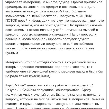
управляет намерение. И многое другое. Оракул пригласила
приходить на занятия по средам и пятницам и это дало
возможность находится в потоке Рейки с большим
количеством опытных целителей, получать МОЩНЫЙ
ПОТОК новой информации, потому что каждое занятие – это
вопросы, ответы, новый опыт адептов. Это привело к новым
осознаниям, к отслеживанию у себя нетипичны мыслей в
каких-то простых жизненных ситуациях. Например, если
раньше я могла проанализировать поступок другого,
оценить «правильно» ли поступил, то сейчас поймала
мысль, что человек имеет право поступать, как считает
нужным.
Интересно, что происходят события в социальной жизни,
которые приносят изменения, перестраивают так, как
удобнее мне сегодняшней (хотя 8 месяцев назад я была бы
не рада таким изменениям).
Курс Рейки-2 дал возможность работы с символами. С
Чокурей и Сейхеки получилось сонастроиться. Сразу
получился удивительный опыт. Была назначена встреча по
вопросу, который не мог решиться год. Я попросила Сейхеки
очистить и гармонизировать помещение и мои ментальные
тела. Встреча прошла гармонично – обсудили мероприятия