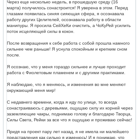
Через еще несколько недель, в прошедшую среду (16
марта) получилось сонастроится! Я уверена в этом. Перед
глазами появилась синяя сияющая сфера, я осознавала
работу других Целителей, осознавала работу в области
манипуры. Я просила СейХеКи очистить, а ЧоКуРей усилить
поток исцеляющей силы в кокон.
После возвращения к себе работа с собой прошла намного
сильнее чем раньше! Я уснула спокойным и крепким сном
после.
Я осознаю, что у меня гораздо сильнее и лучше проходит
работа с Фиолетовым пламенем и с другими практиками.
Я наблюдаю, что я меняюсь, и изменения во мне меняют
окружающий меня мир!
С недавнего времени, когда я иду по улице, то всегда
сонастраиваюсь с деревьями, ощущаю силу их корней через
заземляющие чакры, поднимаю голову и благодарю Творца,
Силы Света, Рейки за все что я ощущаю и проживаю сейчас!
Придя на проект пару лет назад, я не имела ни малейшего
представления как сильно я изменюсь! И я понимаю, что