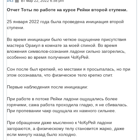
С
#43
Вт мар 22, 2022 6:58 pm
н
о
а
о
Отчет Тоты по работе на курсе Рейки второй ступени.
ч
б
а
щ
25 января 2022 года была проведена инициация второй
л
е
у
н
ступени.
и
е
Во время инициации было четкое ощущение присутствия
мастера Оракул в комнате за моей спиной. Во время
вложения символов-сознания ладони сильно загорелись,
особенно во время получения ЧоКуРей.
Сон после был крепкий, но местами я просыпалась, но при
этом осознавала, что физическое тело крепко спит.
Первые наблюдения после инициации:
При работе в потоке Рейки ладони ощущались более
горячими, сама работа проходила гладко, я не сбивалась.
При пропевании чакр ощущала их намного сильнее.
При обращении даже мысленно к ЧоКуРей ладони
загораются, а физическому телу становится жарко, даже
если минуту назад было холодно.