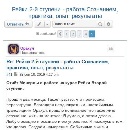
Рейки 2-й ступени - работа Сознанием,
практика, опыт, результаты
Поиск
Расширен
Ответить
1
2
3
4
5
Пред.
45 сообщений
Оракул
Пользователь
Re: Рейки 2-й ступени - работа Сознанием,
практика, опыт, результаты
С
#41
Вт сен 10, 2019 4:17 pm
о
о
Отчёт Минервы о работе на курсе Рейки Второй
б
ступени.
щ
е
н
Прошли два месяца. Такое чувство, что произошла
и
перезагрузка. Благодаря неоднократным, настойчивым
е
трансляциям Оракул, пришло понимание что такое жить
осознанно, жить на ментале: Я думаю, а потом делаю.
Любую эмоцию я осознаю и ею управляю. Я нахожусь в том,
что делаю. Создаём намерение. Событиями в жизни