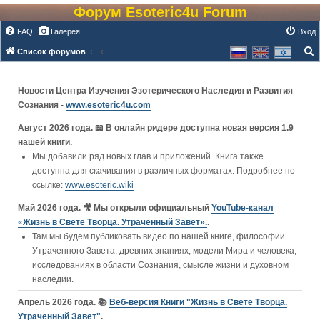
Форум Esoteric4u Forum
FAQ
Галерея
Вход
Список форумов
о
и
Новости Центра Изучения Эзотерического Наследия и Развития
с
Сознания -
www.esoteric4u.com
к
Август 2026 года. 📖 В онлайн ридере доступна новая версия 1.9
нашей книги.
Мы добавили ряд новых глав и приложений. Книга также
доступна для скачивания в различных форматах. Подробнее по
ссылке:
www.esoteric.wiki
Май 2026 года. 🎥 Мы открыли официальный
YouTube‑канал
«Жизнь в Свете Творца. Утраченный Завет».
.
Там мы будем публиковать видео по нашей книге, философии
Утраченного Завета, древних знаниях, модели Мира и человека,
исследованиях в области Сознания, смысле жизни и духовном
наследии.
Апрель 2026 года. 📚
Веб-версия Книги "Жизнь в Свете Творца.
Утраченный Завет"
.