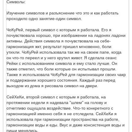
Символы:
Изучение символов и разъяснение что это и как работать
проходило одно занятие-один символ.
ЧоКуРей, первый символ с которым я работала. Его я
почувствовала хорошо, при изображении на ладонях ладони
активны. Действия символа я почувствовала на себе-
гармонизация жкт, результат пришел мгновенно, боли
утихли. ЧоКуРей использовала так же на своем папе, когда
он что-то переел и у него крутил живот. Я сделала сеанс
Рейки с использованием символа и ему стало лучше. Он
также отметил, что боли которые он испытывал прошли.
Также я использовала ЧоКуРей для гармонизации своих чакр
и поддержании хорошего состояния. Каждый раз перед
выходом из дома я рисовала символ на двери.
СейХеКи, второй символ с которым я работала, на
протяжении недели я надевала "шлем" на голову и
отчетливо ощущала воздействие. Что-то конкретного с
гармонизацией именно себя я не отследила. СейХеКи я
использовала при гармонизации пространства на работе,
гармонизации воды и еды. Вкус и даже консистенция воды и
пищи менялись.