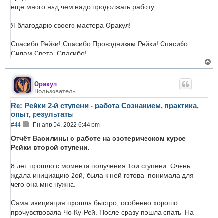
еще много над чем надо продолжать работу.
Я благодарю своего мастера Оракул!
Спасибо Рейки! Спасибо Проводникам Рейки! Спасибо
Силам Света! Спасибо!
В
е
р
н
Оракул
у
Пользователь
т
ь
Re: Рейки 2-й ступени - работа Сознанием, практика,
с
опыт, результаты
я
к
С
#44
Пн апр 04, 2022 6:44 pm
н
о
а
о
Отчёт Василины о работе на эзотерическом курсе
ч
б
Рейки второй ступени.
а
щ
л
е
у
н
8 лет прошло с момента получения 1ой ступени. Очень
и
ждала инициацию 2ой, была к ней готова, понимала для
е
чего она мне нужна.
Сама инициация прошла быстро, особенно хорошо
прочувствовала Чо-Ку-Рей. После сразу пошла спать. На