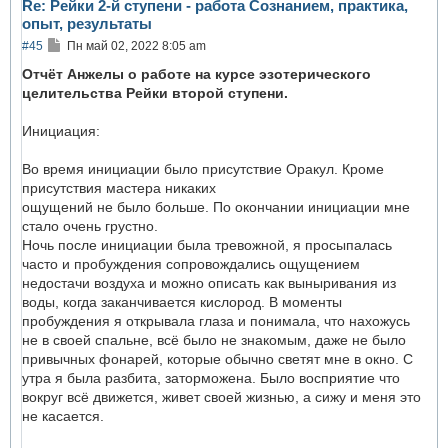
Re: Рейки 2-й ступени - работа Сознанием, практика,
с
опыт, результаты
я
к
С
#45
Пн май 02, 2022 8:05 am
н
о
а
о
Отчёт Анжелы о работе на курсе эзотерического
ч
б
целительства Рейки второй ступени.
а
щ
л
е
у
н
Инициация:
и
е
Во время инициации было присутствие Оракул. Кроме
присутствия мастера никаких
ощущений не было больше. По окончании инициации мне
стало очень грустно.
Ночь после инициации была тревожной, я просыпалась
часто и пробуждения сопровождались ощущением
недостачи воздуха и можно описать как выныривания из
воды, когда заканчивается кислород. В моменты
пробуждения я открывала глаза и понимала, что нахожусь
не в своей спальне, всё было не знакомым, даже не было
привычных фонарей, которые обычно светят мне в окно. С
утра я была разбита, заторможена. Было восприятие что
вокруг всё движется, живет своей жизнью, а сижу и меня это
не касается.