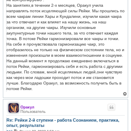
На занятиях,в течении 2-х месяцев, Оракул учила
направлять поток исцеляющей силы Рейки. Мы прошлись по
всем чакрам линии Хары и Кундалини, изучили какая чакра
за что отвечает и как влияет на нашу жизнь, на наш
организм, на другие чакры. Изучили основные
акупунктурные точки нашего тела, за что отвечает каждая
точка. В потоке Рейки гармонизировали все чакры и точки.
На себе я прочувствовала гармонизацию чакр, это
отобразилось не только на физическом состоянии тела, но и
изменения произошли в моем взаимоотношении в социуме.
На данный момент я продолжаю ежедневно включаться в
поток Рейки, гармонизировать себя и есть работа с другими
людьми. По словам, мной исцеляемых людей,они чувствую
как через мои ладошки проходит поток и им становится
лучше. Благодарю Оракул, за возможность получить быть в
потоке Рейки.
В
е
р
н
Оракул
у
Пользователь
т
ь
Re: Рейки 2-й ступени - работа Сознанием, практика,
с
опыт, результаты
я
к