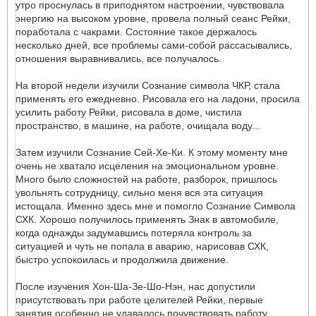
утро проснулась в приподнятом настроении, чувствовала
энергию на высоком уровне, провела полный сеанс Рейки,
поработала с чакрами. Состояние такое держалось
несколько дней, все проблемы сами-собой рассасывались,
отношения выравнивались, все получалось.
На второй недели изучили Сознание символа ЧКР, стала
применять его ежедневно. Рисовала его на ладони, просила
усилить работу Рейки, рисовала в доме, чистила
пространство, в машине, на работе, очищала воду...
Затем изучили Сознание Сей-Хе-Ки. К этому моменту мне
очень не хватало исцеления на эмоциональном уровне.
Много было сложностей на работе, разборок, пришлось
увольнять сотрудницу, сильно меня вся эта ситуация
истощала. Именно здесь мне и помогло Сознание Символа
СХК. Хорошо получилось применять Знак в автомобиле,
когда однажды задумавшись потеряла контроль за
ситуацией и чуть не попала в аварию, нарисовав СХК,
быстро успокоилась и продолжила движение.
После изучения Хон-Ша-Зе-Шо-Нэн, нас допустили
присутствовать при работе целителей Рейки, первые
занятия особенно не удавалось почувствовать работу,