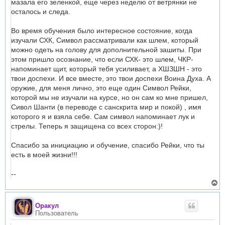
мазала его зеленкой, еще через неделю от ветрянки не
осталось и следа.
Во время обучения было интересное состояние, когда
изучали СХК, Символ рассматривали как шлем, который
можно одеть на голову для дополнительной зашиты. При
этом пришло осознание, что если СХК- это шлем, ЧКР-
напоминает щит, который тебя усиливает, а ХШЗШН - это
твои доспехи. И все вместе, это твои доспехи Воина Духа. А
оружие, для меня лично, это еще один Символ Рейки,
которой мы не изучали на курсе, но он сам ко мне пришел,
Сивол Шанти (в переводе с санскрита мир и покой) , имя
которого я и взяла себе. Сам символ напоминает лук и
стрелы. Теперь я защищена со всех сторон:)!
Спасибо за инициацию и обучение, спасибо Рейки, что ты
есть в моей жизни!!!
--
В
е
р
н
Оракул
у
Пользователь
т
ь