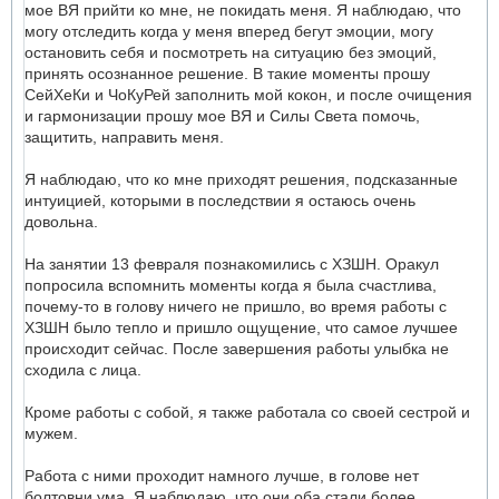
мое ВЯ прийти ко мне, не покидать меня. Я наблюдаю, что
могу отследить когда у меня вперед бегут эмоции, могу
остановить себя и посмотреть на ситуацию без эмоций,
принять осознанное решение. В такие моменты прошу
СейХеКи и ЧоКуРей заполнить мой кокон, и после очищения
и гармонизации прошу мое ВЯ и Силы Света помочь,
защитить, направить меня.
Я наблюдаю, что ко мне приходят решения, подсказанные
интуицией, которыми в последствии я остаюсь очень
довольна.
На занятии 13 февраля познакомились с ХЗШН. Оракул
попросила вспомнить моменты когда я была счастлива,
почему-то в голову ничего не пришло, во время работы с
ХЗШН было тепло и пришло ощущение, что самое лучшее
происходит сейчас. После завершения работы улыбка не
сходила с лица.
Кроме работы с собой, я также работала со своей сестрой и
мужем.
Работа с ними проходит намного лучше, в голове нет
болтовни ума. Я наблюдаю, что они оба стали более