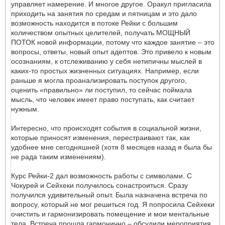
управляет намерение. И многое другое. Оракул пригласила
приходить на занятия по средам и пятницам и это дало
возможность находится в потоке Рейки с большим
количеством опытных целителей, получать МОЩНЫЙ
ПОТОК новой информации, потому что каждое занятие – это
вопросы, ответы, новый опыт адептов. Это привело к новым
осознаниям, к отслеживанию у себя нетипичны мыслей в
каких-то простых жизненных ситуациях. Например, если
раньше я могла проанализировать поступок другого,
оценить «правильно» ли поступил, то сейчас поймала
мысль, что человек имеет право поступать, как считает
нужным.
Интересно, что происходят события в социальной жизни,
которые приносят изменения, перестраивают так, как
удобнее мне сегодняшней (хотя 8 месяцев назад я была бы
не рада таким изменениям).
Курс Рейки-2 дал возможность работы с символами. С
Чокурей и Сейхеки получилось сонастроиться. Сразу
получился удивительный опыт. Была назначена встреча по
вопросу, который не мог решиться год. Я попросила Сейхеки
очистить и гармонизировать помещение и мои ментальные
тела. Встреча прошла гармонично – обсудили мероприятия