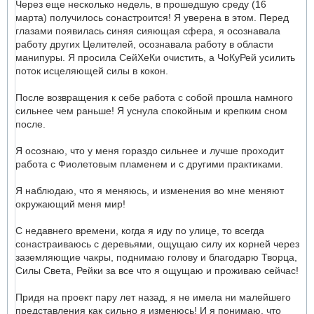
Через еще несколько недель, в прошедшую среду (16
марта) получилось сонастроится! Я уверена в этом. Перед
глазами появилась синяя сияющая сфера, я осознавала
работу других Целителей, осознавала работу в области
манипуры. Я просила СейХеКи очистить, а ЧоКуРей усилить
поток исцеляющей силы в кокон.
После возвращения к себе работа с собой прошла намного
сильнее чем раньше! Я уснула спокойным и крепким сном
после.
Я осознаю, что у меня гораздо сильнее и лучше проходит
работа с Фиолетовым пламенем и с другими практиками.
Я наблюдаю, что я меняюсь, и изменения во мне меняют
окружающий меня мир!
С недавнего времени, когда я иду по улице, то всегда
сонастраиваюсь с деревьями, ощущаю силу их корней через
заземляющие чакры, поднимаю голову и благодарю Творца,
Силы Света, Рейки за все что я ощущаю и проживаю сейчас!
Придя на проект пару лет назад, я не имела ни малейшего
представления как сильно я изменюсь! И я понимаю, что