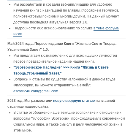
Мы разработали и создали веб-аппликацию для удобного
изучения книги c навигацией по главам, глоссарием терминов,
полнотекстовым поиском и многим другим. На данный момент
доступна последняя актуальная версия 1.8.
Подробности обо всех обновлениях по сслыке
в теме форума
ниже
.
Май 2024 года. Первое издание Книги "Жизнь в Свете Творца.
Утраченный Завет" 1.0.
Мы предлагаем к ознакомлению для всех ищущих личностей
первое предварительное издание нашей книги.
"Эзотерическое Наследие" >>> Книга "Жизнь в Свете
Творца.Утраченный Завет."
Вопросы и отзывы по существу изложенной в данном труде
Философии, вы можете отправлять на емейл:
esoteric4u.com@gmail.com
2023 год. Мы разместили
новую вводную статью
на главной
странице нашего сайта.
В статье отображено наше текущие восприятие и отношение к
вопросам Философии Эзотерики, происходящему в современном
Социальном мире, а также смыслу и цели человеческой жизни в
этом мире.