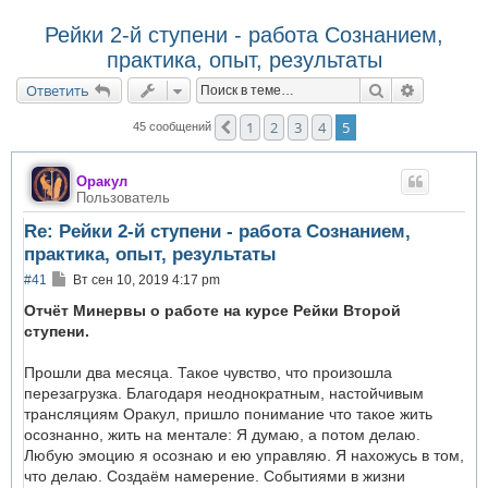
Рейки 2-й ступени - работа Сознанием,
практика, опыт, результаты
Поиск
Расширен
Ответить
1
2
3
4
5
Пред.
45 сообщений
Оракул
Пользователь
Re: Рейки 2-й ступени - работа Сознанием,
практика, опыт, результаты
С
#41
Вт сен 10, 2019 4:17 pm
о
о
Отчёт Минервы о работе на курсе Рейки Второй
б
ступени.
щ
е
н
Прошли два месяца. Такое чувство, что произошла
и
перезагрузка. Благодаря неоднократным, настойчивым
е
трансляциям Оракул, пришло понимание что такое жить
осознанно, жить на ментале: Я думаю, а потом делаю.
Любую эмоцию я осознаю и ею управляю. Я нахожусь в том,
что делаю. Создаём намерение. Событиями в жизни