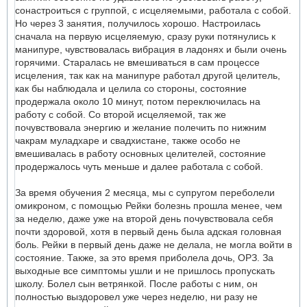
сонастроиться с группой, с исцеляемыми, работала с собой.
Но через 3 занятия, получилось хорошо. Настроилась
сначала на первую исцеляемую, сразу руки потянулись к
манипуре, чувствовалась вибрация в ладонях и были очень
горячими. Старалась не вмешиваться в сам процессе
исцеления, так как на манипуре работал другой целитель,
как бы наблюдала и целила со стороны, состояние
продержала около 10 минут, потом переключилась на
работу с собой. Со второй исцеляемой, так же
почувствовала энергию и желание полечить по нижним
чакрам муладхаре и свадхистане, также особо не
вмешивалась в работу основных целителей, состояние
продержалось чуть меньше и далее работала с собой.
За время обучения 2 месяца, мы с супругом переболели
омикроном, с помощью Рейки болезнь прошла менее, чем
за неделю, даже уже на второй день почувствовала себя
почти здоровой, хотя в первый день была адская головная
боль. Рейки в первый день даже не делала, не могла войти в
состояние. Также, за это время приболела дочь, ОРЗ. За
выходные все симптомы ушли и не пришлось пропускать
школу. Болел сын ветрянкой. После работы с ним, он
полностью выздоровел уже через неделю, ни разу не