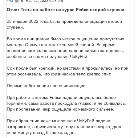
С
#43
Вт мар 22, 2022 6:58 pm
н
о
а
о
Отчет Тоты по работе на курсе Рейки второй ступени.
ч
б
а
щ
25 января 2022 года была проведена инициация второй
л
е
у
н
ступени.
и
е
Во время инициации было четкое ощущение присутствия
мастера Оракул в комнате за моей спиной. Во время
вложения символов-сознания ладони сильно загорелись,
особенно во время получения ЧоКуРей.
Сон после был крепкий, но местами я просыпалась, но при
этом осознавала, что физическое тело крепко спит.
Первые наблюдения после инициации:
При работе в потоке Рейки ладони ощущались более
горячими, сама работа проходила гладко, я не сбивалась.
При пропевании чакр ощущала их намного сильнее.
При обращении даже мысленно к ЧоКуРей ладони
загораются, а физическому телу становится жарко, даже
если минуту назад было холодно.