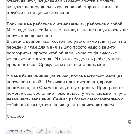
отметила что у исцеляемой какие-то сгустки в области
вишудхи на переднем вихре справой стороны, какие-то
голубые светящиеся скопления.
Больше я не работала с исцеляемыми, работала с собой.
Мне надо было себя как-то вытянуть, но не получалось и не
получается до сих пор.
В связи с войной, моя состояние упало ниже плинтуса и на
передний план для меня вышло просто надо с кем-то
поговорить и просто чтоб обняли, какие-то физические
человеческие качества. Я пыталась делать рейки, у меня
просто нет сил. Оракул сказала,что это лень моя.
У меня была инициация лично, после несколько месяцев
получения онлайн. Различия практически нет, кроме
понимания, что Оракул присутствует рядом. Пространство
поменялось, состояние поменялось, у меня сильно тянула
левая часть тела вниз. Сейчас работаю самостоятельно с
собой, пытаюсь утром, но чаще это происходит днем.
Спасибо
В
е
р
Ответить
н