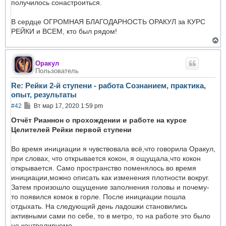
получилось сонастроиться.
В сердце ОГРОМНАЯ БЛАГОДАРНОСТЬ ОРАКУЛ за КУРС
РЕЙКИ и ВСЕМ, кто был рядом!
В
е
р
н
Оракул
у
Пользователь
т
ь
Re: Рейки 2-й ступени - работа Сознанием, практика,
с
опыт, результаты
я
к
С
#42
Вт мар 17, 2020 1:59 pm
н
о
а
о
Отчёт Рианнон о прохождении и работе на курсе
ч
б
Целителей Рейки первой ступени
а
щ
л
е
у
н
Во время инициации я чувствовала всё,что говорила Оракул,
и
при словах, что открывается кокон, я ощущала,что кокон
е
открывается. Само пространство поменялось во время
инициации,можно описать как изменения плотности вокруг.
Затем произошло ощущение заполнения головы и почему-
то появился комок в горле. После инициации пошла
отдыхать. На следующий день ладошки становились
активными сами по себе, то в метро, то на работе это было
не контролируемо .